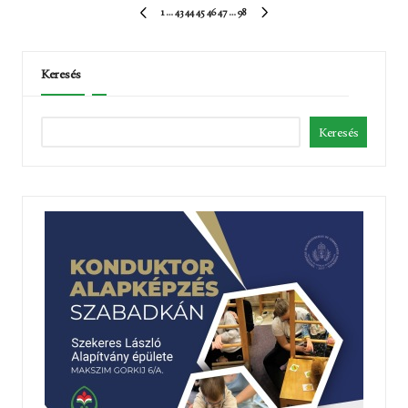
Bejegyzések
1
…
43
44
45
46
47
…
98
ELŐZŐ
KÖVETKEZŐ
lapozása
OLDAL
OLDAL
Keresés
Keresés