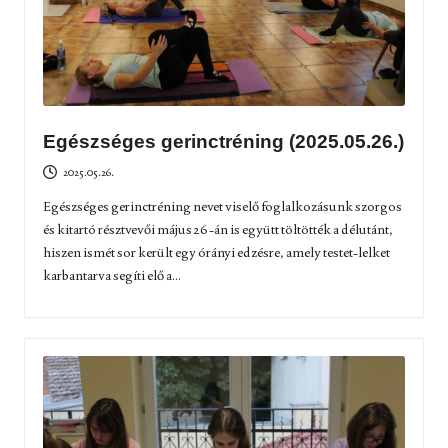
Egészséges gerinctréning (2025.05.26.)
2025.05.26.
Egészséges gerinctréning nevet viselő foglalkozásunk szorgos
és kitartó résztvevői május 26-án is együtt töltötték a délutánt,
hiszen ismét sor került egy órányi edzésre, amely testet-lelket
karbantarva segíti elő a...