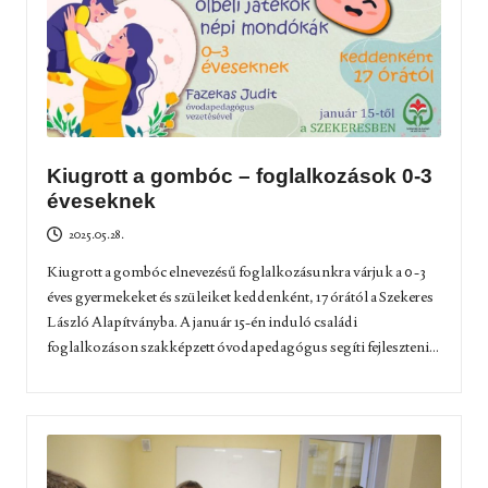
Kiugrott a gombóc – foglalkozások 0-3
éveseknek
2025.05.28.
Kiugrott a gombóc elnevezésű foglalkozásunkra várjuk a 0-3
éves gyermekeket és szüleiket keddenként, 17 órától a Szekeres
László Alapítványba. A január 15-én induló családi
foglalkozáson szakképzett óvodapedagógus segíti fejleszteni...