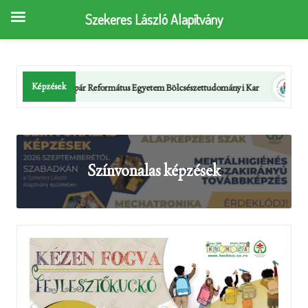
Szekeres László Alapítvány
Képzések
ár Református Egyetem Bölcsészettudományi Kar
Semmelweis Egyetem 
Színvonalas képzések