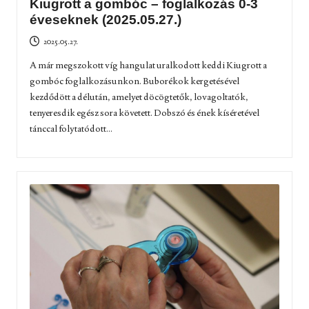
Kiugrott a gombóc – foglalkozás 0-3
éveseknek (2025.05.27.)
2025.05.27.
A már megszokott víg hangulat uralkodott keddi Kiugrott a
gombóc foglalkozásunkon. Buborékok kergetésével
kezdődött a délután, amelyet döcögtetők, lovagoltatók,
tenyeresdik egész sora követett. Dobszó és ének kíséretével
tánccal folytatódott...