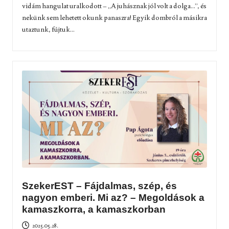
vidám hangulat uralkodott – „A juhásznak jól volt a dolga...”, és
nekünk sem lehetett okunk panaszra! Egyik dombról a másikra
utaztunk, fújtuk...
SzekerEST – Fájdalmas, szép, és
nagyon emberi. Mi az? – Megoldások a
kamaszkorra, a kamaszkorban
2025.05.28.