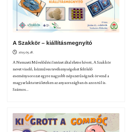
A Szakkör – kiállításmegnyító
2025.05.28.
A Nemzeti Művelődési Intézet által életre hívott, A Szakkör
nevet viselő, kézműves tevékenységeket felölelő
eseménysorozat egyre nagyobb népszerűségnek örvend a
magyarlakta területeken az anyaországban és azon túl is.
Számos...