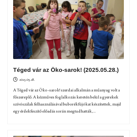
Téged vár az Öko-sarok! (2025.05.28.)
2025.05.28.
A Téged vár az Öko-sarok! szerdai alkalmán a műanyag volt a
főszereplő. A kézműves foglalkozás keretén belül a gyerekek
szívószálak felhasználásával buborékfújókat készítettek, majd
egy érdekfeszítő előadás során megtudhatták,...