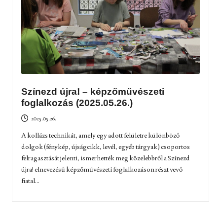
Színezd újra! – képzőművészeti
foglalkozás (2025.05.26.)
2025.05.26.
A kollázs technikát, amely egy adott felületre különböző
dolgok (fénykép, újságcikk, levél, egyéb tárgyak) csoportos
felragasztását jelenti, ismerhették meg közelebbről a Színezd
újra! elnevezésű képzőművészeti foglalkozáson részt vevő
fiatal...