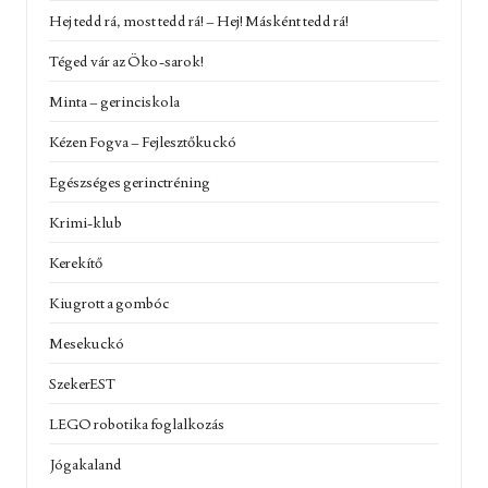
Hej tedd rá, most tedd rá! – Hej! Másként tedd rá!
Téged vár az Öko-sarok!
Minta – gerinciskola
Kézen Fogva – Fejlesztőkuckó
Egészséges gerinctréning
Krimi-klub
Kerekítő
Kiugrott a gombóc
Mesekuckó
SzekerEST
LEGO robotika foglalkozás
Jógakaland