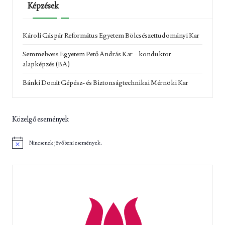
Képzések
Károli Gáspár Református Egyetem Bölcsészettudományi Kar
Semmelweis Egyetem Pető András Kar – konduktor
alapképzés (BA)
Bánki Donát Gépész- és Biztonságtechnikai Mérnöki Kar
Közelgő események
Nincsenek jövőbeni események.
N
o
t
i
c
e