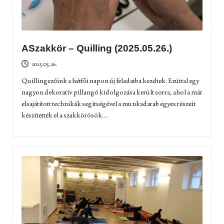
ASzakkör – Quilling (2025.05.26.)
2025.05.26.
Quillingezőink a hétfői napon új feladatba kezdtek. Ezúttal egy
nagyon dekoratív pillangó kidolgozása került sorra, ahol a már
elsajátított technikák segítségével a munkadarab egyes részeit
készítették el a szakkörösök....