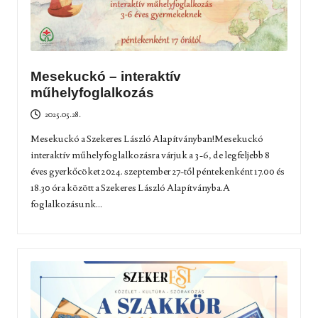
Mesekuckó – interaktív
műhelyfoglalkozás
2025.05.28.
Mesekuckó a Szekeres László Alapítványban!Mesekuckó
interaktív műhelyfoglalkozásra várjuk a 3-6, de legfeljebb 8
éves gyerkőcöket 2024. szeptember 27-től péntekenként 17.00 és
18.30 óra között a Szekeres László Alapítványba.A
foglalkozásunk...