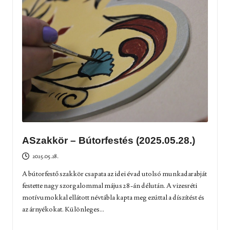
ASzakkör – Bútorfestés (2025.05.28.)
2025.05.28.
A bútorfestő szakkör csapata az idei évad utolsó munkadarabját
festette nagy szorgalommal május 28-án délután. A vizesréti
motívumokkal ellátott névtábla kapta meg ezúttal a díszítést és
az árnyékokat. Különleges...