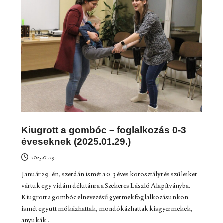
Kiugrott a gombóc – foglalkozás 0-3
éveseknek (2025.01.29.)
2025.01.29.
Január 29-én, szerdán ismét a 0-3 éves korosztályt és szüleiket
vártuk egy vidám délutánra a Szekeres László Alapítványba.
Kiugrott a gombóc elnevezésű gyermekfoglalkozásunkon
ismét együtt mókázhattak, mondókázhattak kisgyermekek,
anyukák...