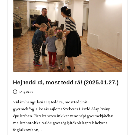
Hej tedd rá, most tedd rá! (2025.01.27.)
2025.01.27.
Vidám hangulatú Hej tedd rá, most tedd rá!
gyermekfoglalkozás zajlott a Szekeres László Alapítvány
épületében. Fiatal táncosaink kedvenc népi gyermekjátékai
mellett botokkal való ügyességi játékok kaptak helyet a
foglalkozáson,...