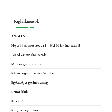
Foglalkozások
A Szakkör
Hej tedd rá, most tedd rá! – Hej! Másként tedd rá!
Téged vár az Öko-sarok!
Minta – gerinciskola
Kézen Fogva – Fejlesztőkuckó
Egészséges gerinctréning
Krimi-klub
Kerekítő
Kiugrott a gombóc