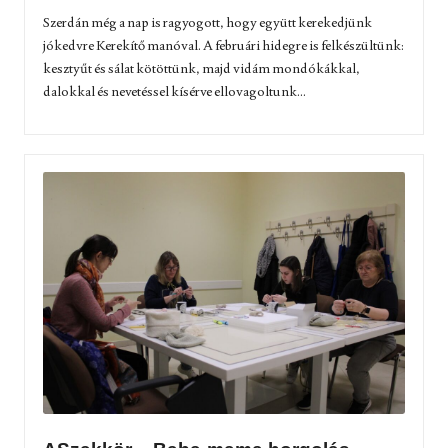
Szerdán még a nap is ragyogott, hogy együtt kerekedjünk
jókedvre Kerekítő manóval. A februári hidegre is felkészültünk:
kesztyűt és sálat kötöttünk, majd vidám mondókákkal,
dalokkal és nevetéssel kísérve ellovagoltunk...