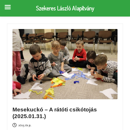
Szekeres László Alapítvány
Mesekuckó – A rátóti csikótojás
(2025.01.31.)
2025.01.31.