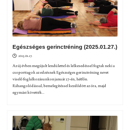
Egészséges gerinctréning (2025.01.27.)
2025.01.27.
Az új évben megújult lendülettel és lelkesedéssel fogtak neki a
csoporttagok az edzésnek Egészséges gerinctréning nevet
viselő foglalkozásunkon január 27-én, hétfőn.
Ráhangolódással, bemelegítéssel kezdődött az óra, majd
egymást követték...