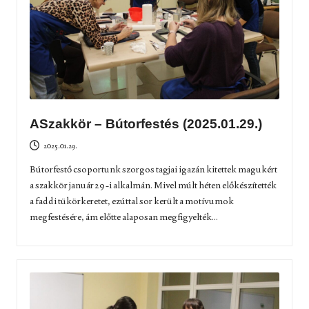
ASzakkör – Bútorfestés (2025.01.29.)
2025.01.29.
Bútorfestő csoportunk szorgos tagjai igazán kitettek magukért
a szakkör január 29-i alkalmán. Mivel múlt héten előkészítették
a faddi tükörkeretet, ezúttal sor került a motívumok
megfestésére, ám előtte alaposan megfigyelték...