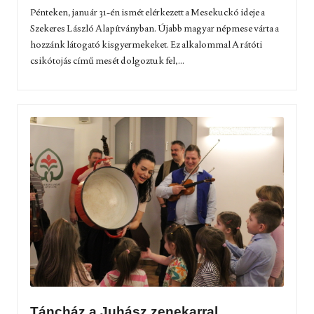
Pénteken, január 31-én ismét elérkezett a Mesekuckó ideje a
Szekeres László Alapítványban. Újabb magyar népmese várta a
hozzánk látogató kisgyermekeket. Ez alkalommal A rátóti
csikótojás című mesét dolgoztuk fel,...
Táncház a Juhász zenekarral