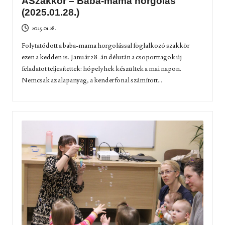
ASzakkör – Baba-mama horgolás
(2025.01.28.)
2025.01.28.
Folytatódott a baba-mama horgolással foglalkozó szakkör
ezen a kedden is. Január 28-án délután a csoporttagok új
feladatot teljesítettek: hópelyhek készültek a mai napon.
Nemcsak az alapanyag, a kenderfonal számított...