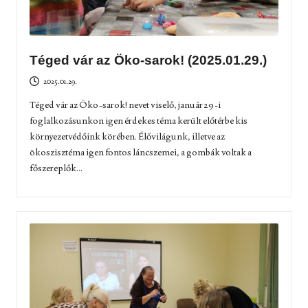
Téged vár az Öko-sarok! (2025.01.29.)
2025.01.29.
Téged vár az Öko-sarok! nevet viselő, január 29-i
foglalkozásunkon igen érdekes téma került előtérbe kis
környezetvédőink körében. Élővilágunk, illetve az
ökoszisztéma igen fontos láncszemei, a gombák voltak a
főszereplők...