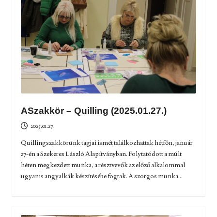
ASzakkör – Quilling (2025.01.27.)
2025.01.27.
Quillingszakkörünk tagjai ismét találkozhattak hétfőn, január
27-én a Szekeres László Alapítványban. Folytatódott a múlt
héten megkezdett munka, a résztvevők az előző alkalommal
ugyanis angyalkák készítésébe fogtak. A szorgos munka...