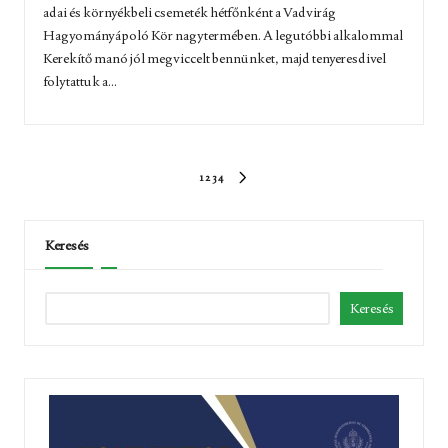
adai és környékbeli csemeték hétfőnként a Vadvirág
Hagyományápoló Kör nagytermében. A legutóbbi alkalommal
Kerekítő manó jól megviccelt bennünket, majd tenyeresdivel
folytattuk a...
Bejegyzések
1
2
3
4
KÖVETKEZŐ
lapozása
OLDAL
Keresés
Keresés