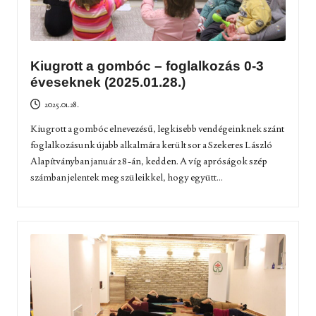
Kiugrott a gombóc – foglalkozás 0-3
éveseknek (2025.01.28.)
2025.01.28.
Kiugrott a gombóc elnevezésű, legkisebb vendégeinknek szánt
foglalkozásunk újabb alkalmára került sor a Szekeres László
Alapítványban január 28-án, kedden. A víg apróságok szép
számban jelentek meg szüleikkel, hogy együtt...