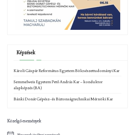
Képzések
Károli Gáspár Református Egyetem Bölcsészettudományi Kar
Semmelweis Egyetem Pető András Kar – konduktor
alapképzés (BA)
Bánki Donát Gépész- és Biztonságtechnikai Mérnöki Kar
Közelgő események
Nincsenek jövőbeni események.