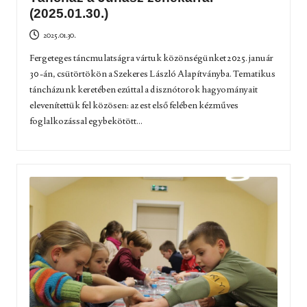
(2025.01.30.)
2025.01.30.
Fergeteges táncmulatságra vártuk közönségünket 2025. január
30-án, csütörtökön a Szekeres László Alapítványba. Tematikus
táncházunk keretében ezúttal a disznótorok hagyományait
elevenítettük fel közösen: az est első felében kézműves
foglalkozással egybekötött...