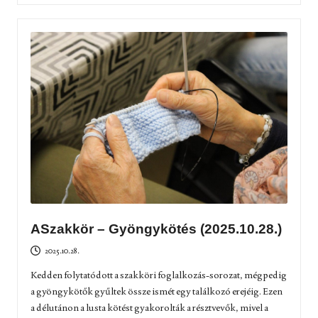
ASzakkör – Gyöngykötés (2025.10.28.)
2025.10.28.
Kedden folytatódott a szakköri foglalkozás-sorozat, mégpedig
a gyöngykötők gyűltek össze ismét egy találkozó erejéig. Ezen
a délutánon a lusta kötést gyakorolták a résztvevők, mivel a