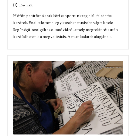
2025.11.10.
Hétfőn papírfonó szakköri csoportunk tagjai új feladatba
kezdtek. Ez alkalommal egy kosárka fonásába vágtak bele.
Segítségül szolgált az oktatóvideó, amely megtekintése után
kezdődhetett is a megvalósítás. A munkadarab alapjának...