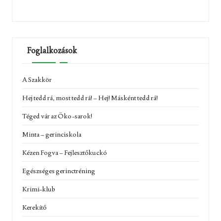
Foglalkozások
A Szakkör
Hej tedd rá, most tedd rá! – Hej! Másként tedd rá!
Téged vár az Öko-sarok!
Minta – gerinciskola
Kézen Fogva – Fejlesztőkuckó
Egészséges gerinctréning
Krimi-klub
Kerekítő