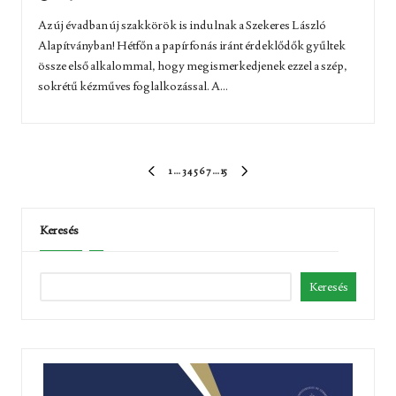
Az új évadban új szakkörök is indulnak a Szekeres László
Alapítványban! Hétfőn a papírfonás iránt érdeklődők gyűltek
össze első alkalommal, hogy megismerkedjenek ezzel a szép,
sokrétű kézműves foglalkozással. A...
Bejegyzések
1
…
3
4
5
6
7
…
15
ELŐZŐ
KÖVETKEZŐ
lapozása
OLDAL
OLDAL
Keresés
Keresés