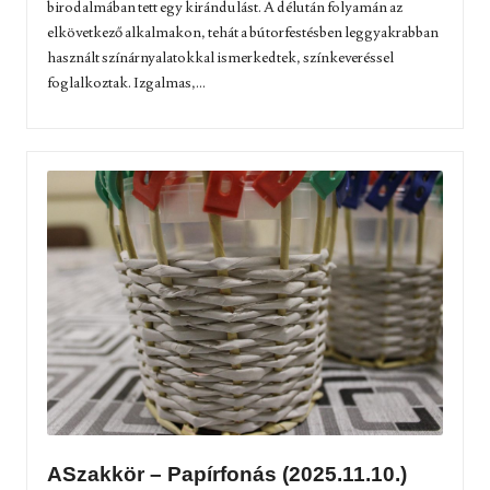
birodalmában tett egy kirándulást. A délután folyamán az
elkövetkező alkalmakon, tehát a bútorfestésben leggyakrabban
használt színárnyalatokkal ismerkedtek, színkeveréssel
foglalkoztak. Izgalmas,...
ASzakkör – Papírfonás (2025.11.10.)