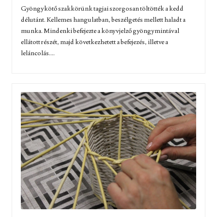
Gyöngykötő szakkörünk tagjai szorgosan töltötték a kedd
délutánt. Kellemes hangulatban, beszélgetés mellett haladt a
munka. Mindenki befejezte a könyvjelző gyöngymintával
ellátott részét, majd következhetett a befejezés, illetve a
leláncolás....