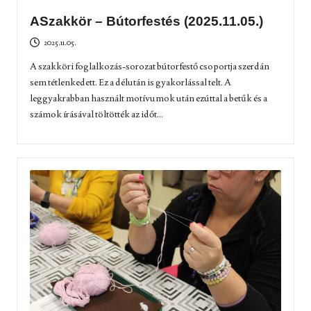
ASzakkör – Bútorfestés (2025.11.05.)
2025.11.05.
A szakköri foglalkozás-sorozat bútorfestő csoportja szerdán
sem tétlenkedett. Ez a délután is gyakorlással telt. A
leggyakrabban használt motívumok után ezúttal a betűk és a
számok írásával töltötték az időt...