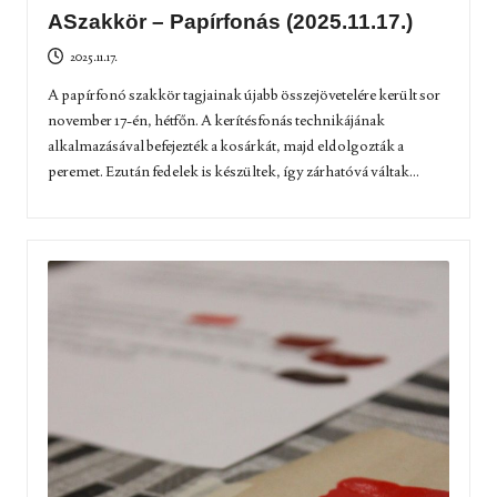
ASzakkör – Papírfonás (2025.11.17.)
2025.11.17.
A papírfonó szakkör tagjainak újabb összejövetelére került sor
november 17-én, hétfőn. A kerítésfonás technikájának
alkalmazásával befejezték a kosárkát, majd eldolgozták a
peremet. Ezután fedelek is készültek, így zárhatóvá váltak...