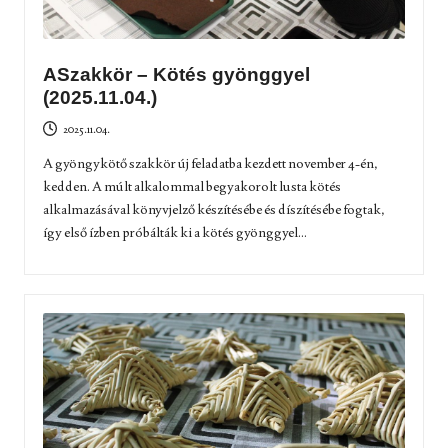
ASzakkör – Kötés gyönggyel
(2025.11.04.)
2025.11.04.
A gyöngykötő szakkör új feladatba kezdett november 4-én,
kedden. A múlt alkalommal begyakorolt lusta kötés
alkalmazásával könyvjelző készítésébe és díszítésébe fogtak,
így első ízben próbálták ki a kötés gyönggyel...