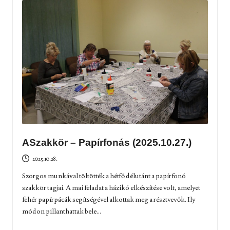
ASzakkör – Papírfonás (2025.10.27.)
2025.10.28.
Szorgos munkával töltötték a hétfő délutánt a papírfonó
szakkör tagjai. A mai feladat a házikó elkészítése volt, amelyet
fehér papírpácák segítségével alkottak meg a résztvevők. Ily
módon pillanthattak bele...