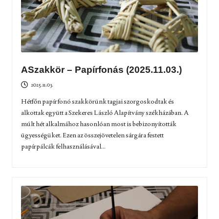
ASzakkör – Papírfonás (2025.11.03.)
2025.11.03.
Hétfőn papírfonó szakkörünk tagjai szorgoskodtak és
alkottak együtt a Szekeres László Alapítvány székházában. A
múlt hét alkalmához hasonlóan most is bebizonyították
ügyességüket. Ezen az összejövetelen sárgára festett
papírpálcák felhasználásával...