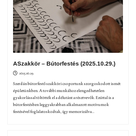
ASzakkör – Bútorfestés (2025.10.29.)
2025.10.29.
Szerdán bútorfestő szakköri csoportunk szorgoskodott ismét
épületünkben. A további munkához elengedhetetlen
gyakorlással töltötték el a délutánt a résztvevők. Ezúttal is a
bútorfestésben leggyakrabban alkalmazott motívumok
festésével foglalatoskodtak, így memorizálva...