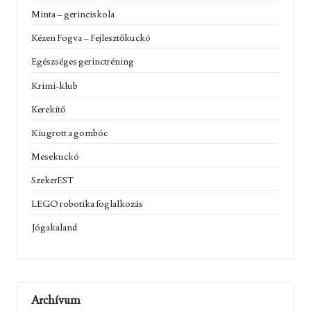
Minta – gerinciskola
Kézen Fogva – Fejlesztőkuckó
Egészséges gerinctréning
Krimi-klub
Kerekítő
Kiugrott a gombóc
Mesekuckó
SzekerEST
LEGO robotika foglalkozás
Jógakaland
Archívum