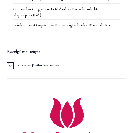
Semmelweis Egyetem Pető András Kar – konduktor
alapképzés (BA)
Bánki Donát Gépész- és Biztonságtechnikai Mérnöki Kar
Közelgő események
Nincsenek jövőbeni események.
N
o
t
i
c
e