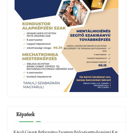
Képzések
Károli Gáspár Református Egyetem Bölcsészettudományi Kar