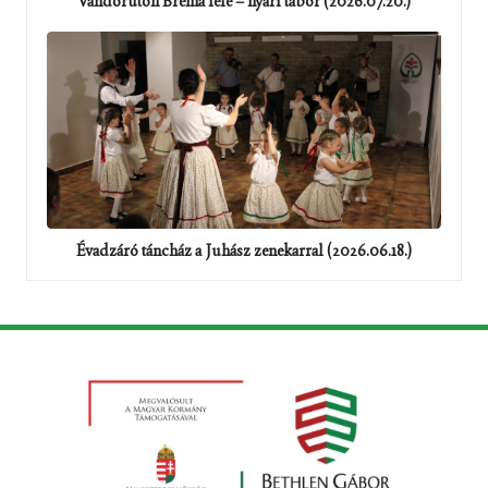
Vándorúton Bréma felé – nyári tábor (2026.07.20.)
Évadzáró táncház a Juhász zenekarral (2026.06.18.)