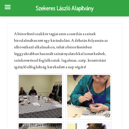
Szekeres László Alapítvány
A bútorfestő szakkör tagjai ezen a szerdán a színek
birodalmában tett egy kirándulást. A délután folyamán az
elkövetkező alkalmakon, tehát a bútorfestésben
leggyakrabban használt színárnyalatokkal ismerkedtek,
színkeveréssel foglalkoztak. Izgalmas, szép, kreativitást
igénylő elfoglaltság kerekedett a nap végére!