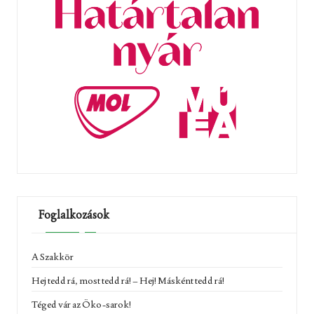
Foglalkozások
A Szakkör
Hej tedd rá, most tedd rá! – Hej! Másként tedd rá!
Téged vár az Öko-sarok!