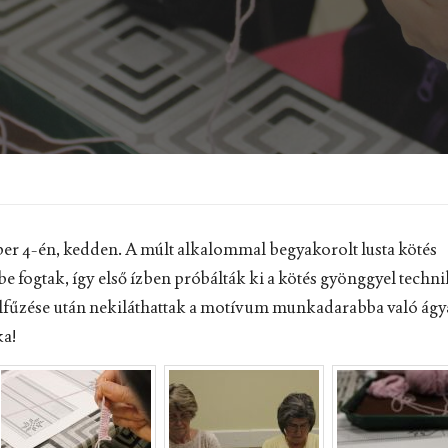
er 4-én, kedden. A múlt alkalommal begyakorolt lusta kötés
e fogtak, így első ízben próbálták ki a kötés gyönggyel techni
elfűzése után nekiláthattak a motívum munkadarabba való ág
ka!