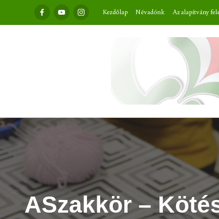
Facebook
Youtube
Instagram
Kezdőlap
Névadónk
Az alapítvány fel
ASzakkör – Kötés