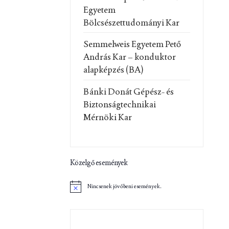
Egyetem
Bölcsészettudományi Kar
Semmelweis Egyetem Pető
András Kar – konduktor
alapképzés (BA)
Bánki Donát Gépész- és
Biztonságtechnikai
Mérnöki Kar
Közelgő események
Nincsenek jövőbeni események.
N
o
t
i
c
e