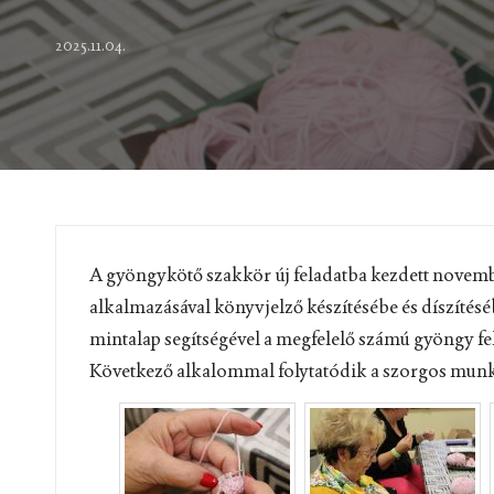
2025.11.04.
A gyöngykötő szakkör új feladatba kezdett novemb
alkalmazásával könyvjelző készítésébe és díszítéséb
mintalap segítségével a megfelelő számú gyöngy f
Következő alkalommal folytatódik a szorgos mun