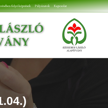
ezésében folyó képzések
Pályázatok
Kapcsolat
.04.)