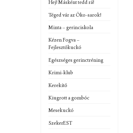
Hej! Másként tedd rá!
Téged vár az Öko-sarok!
Minta – gerinciskola
Kézen Fogva –
Fejlesztőkuckó
Egészséges gerinctréning
Krimi-klub
Kerekítő
Kiugrott a gombóc
Mesekuckó
SzekerEST