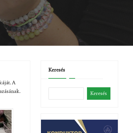
Keresés
káját. A
yazásának.
Keresés