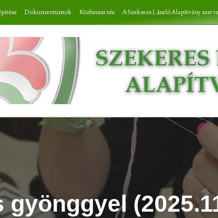
építése
Dokumentumok
Közbeszerzés
A Szekeres László Alapítvány szerv
 gyönggyel (2025.11