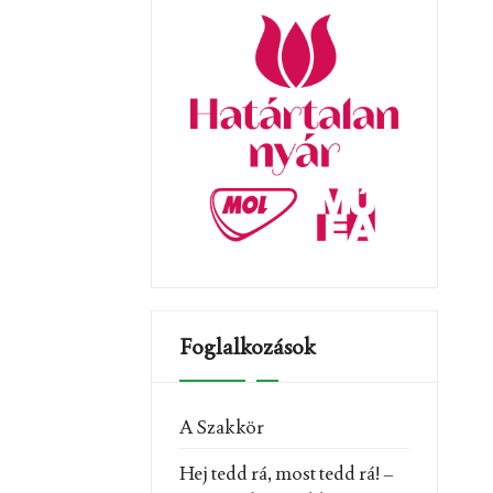
Foglalkozások
A Szakkör
Hej tedd rá, most tedd rá! –