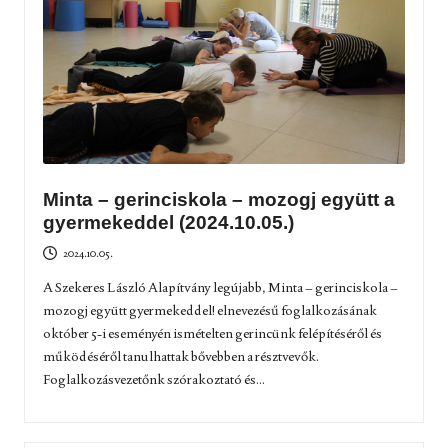
Minta – gerinciskola – mozogj együtt a
gyermekeddel (2024.10.05.)
2024.10.05.
A Szekeres László Alapítvány legújabb, Minta – gerinciskola –
mozogj együtt gyermekeddel! elnevezésű foglalkozásának
október 5-i eseményén ismételten gerincünk felépítéséről és
működéséről tanulhattak bővebben a résztvevők.
Foglalkozásvezetőnk szórakoztató és...