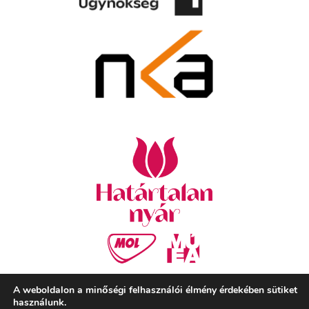
A weboldalon a minőségi felhasználói élmény érdekében sütiket
használunk.