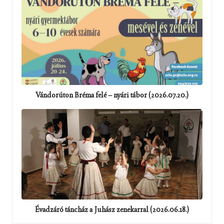
Vándorúton Bréma felé – nyári tábor (2026.07.20.)
Évadzáró táncház a Juhász zenekarral (2026.06.18.)