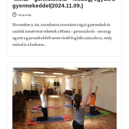
gyermekeddel(2024.11.09.)
2024.11.09.
November 9-én, szombaton a tornázni vágyó gyermekek és
szüleik ismét részt vehettek a Minta – gerinciskola – mozogj
együtt a gyermekeddel! nevet viselő foglalkozásunkon, mely
ezúttal is a Szekeres...