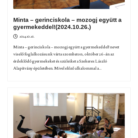
Minta – gerinciskola – mozogj együtt a
gyermekeddel!(2024.10.26.)
2024.10.26.
Minta – gerinciskola – mozogj együtt a gyermekeddel! nevet
viselő foglalkozásunk várta szombaton, október 26-án az
érdeklődő gyermekeket és szüleiket a Szekeres László
Alapítvány épületében. Mivel előző alkalommal a...