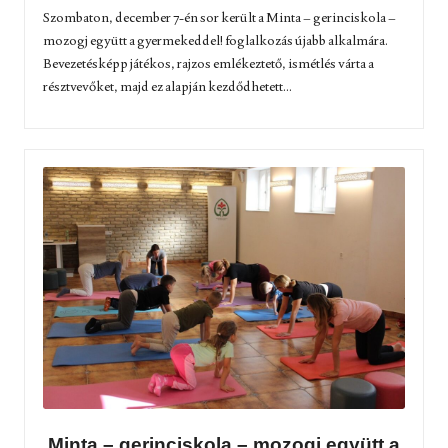
Szombaton, december 7-én sor került a Minta – gerinciskola –
mozogj együtt a gyermekeddel! foglalkozás újabb alkalmára.
Bevezetésképp játékos, rajzos emlékeztető, ismétlés várta a
résztvevőket, majd ez alapján kezdődhetett...
Minta – gerinciskola – mozogj együtt a