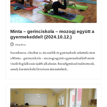
Minta – gerinciskola – mozogj együtt a
gyermekeddel! (2024.10.12.)
2024.10.12.
Szombaton, október 12-én szülők és gyermekeik vehettek részt
a Minta – gerinciskola – mozogj együtt a gyermekeddel! nevet
viselő foglalkozás újabb alkalmán. Beszélgetéssel indítottunk,
amely keretén belül közösen átismételtük...