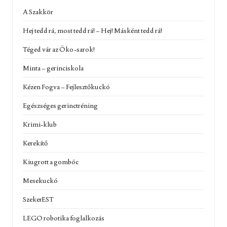
A Szakkör
Hej tedd rá, most tedd rá! – Hej! Másként tedd rá!
Téged vár az Öko-sarok!
Minta – gerinciskola
Kézen Fogva – Fejlesztőkuckó
Egészséges gerinctréning
Krimi-klub
Kerekítő
Kiugrott a gombóc
Mesekuckó
SzekerEST
LEGO robotika foglalkozás