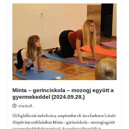
Minta – gerinciskola – mozogj együtt a
gyermekeddel (2024.09.28.)
2024.09.28.
Új foglalkozás indult 2024. szeptember 28-án a Szekeres László
Alapítvány székházában Minta – gerinciskola – mozogj együtt
a gyermekeddel! elnevezéssel. Az egybegyűlt szülők és