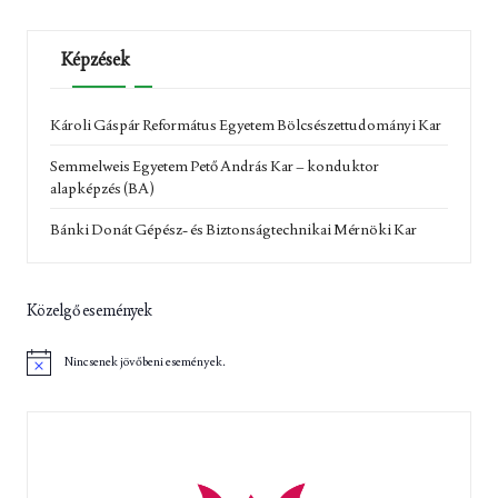
Képzések
Károli Gáspár Református Egyetem Bölcsészettudományi Kar
Semmelweis Egyetem Pető András Kar – konduktor
alapképzés (BA)
Bánki Donát Gépész- és Biztonságtechnikai Mérnöki Kar
Közelgő események
Nincsenek jövőbeni események.
N
o
t
i
c
e