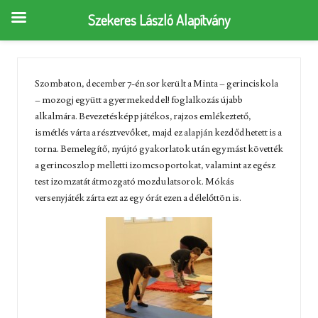
Szekeres László Alapítvány
Szombaton, december 7-én sor került a Minta – gerinciskola
– mozogj együtt a gyermekeddel! foglalkozás újabb
alkalmára. Bevezetésképp játékos, rajzos emlékeztető,
ismétlés várta a résztvevőket, majd ez alapján kezdődhetett is a
torna. Bemelegítő, nyújtó gyakorlatok után egymást követték
a gerincoszlop melletti izomcsoportokat, valamint az egész
test izomzatát átmozgató mozdulatsorok. Mókás
versenyjáték zárta ezt az egy órát ezen a délelőttön is.