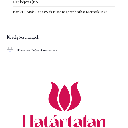
alapképzés (BA)
Bánki Donát Gépész- és Biztonságtechnikai Mérnöki Kar
Közelgő események
Nincsenek jövőbeni események.
N
o
t
i
c
e