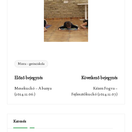
Tags:
Minta – gerinciskola
Post
Előző bejegyzés
Következő bejegyzés
navigation
Mesekuckó – A banya
Kézen Fogva –
(2024.12.06.)
Fejlesztőkuckó (2024.12.07.)
Keresés