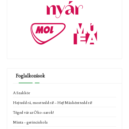
Foglalkozások
A Szakkör
Hej tedd rá, most tedd rá! – Hej! Másként tedd rá!
Téged vár az Öko-sarok!
Minta – gerinciskola