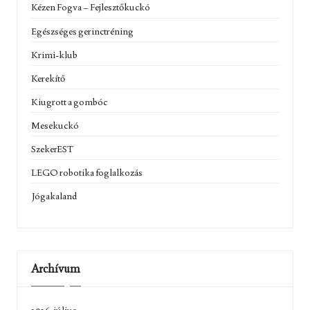
Kézen Fogva – Fejlesztőkuckó
Egészséges gerinctréning
Krimi-klub
Kerekítő
Kiugrott a gombóc
Mesekuckó
SzekerEST
LEGO robotika foglalkozás
Jógakaland
Archívum
2026. július