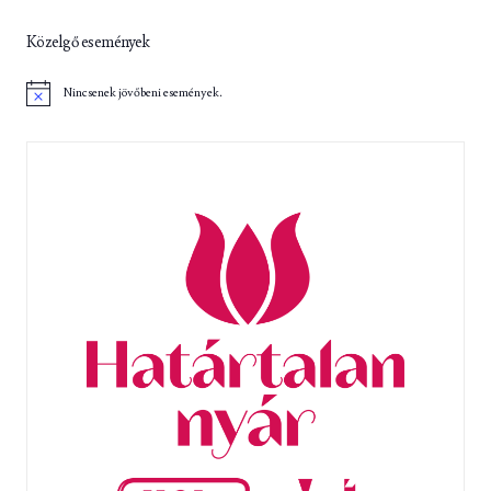
Közelgő események
Nincsenek jövőbeni események.
N
o
t
i
c
e