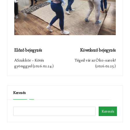
Post
Előző bejegyzés
Következő bejegyzés
navigation
ASzakkör – Kötés
Téged vár az Öko-sarok!
gyönggyel (2026.02.24.)
(2026.02.25.)
Keresés
Keresés