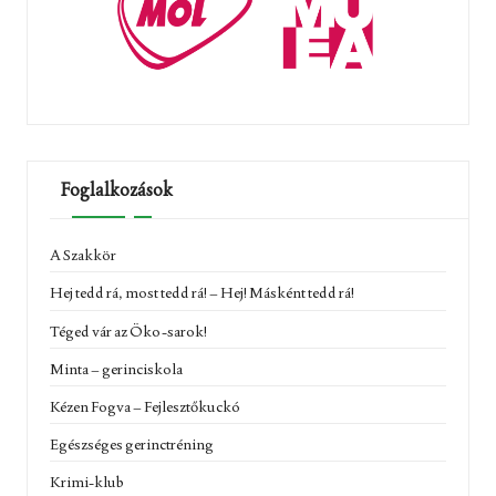
Foglalkozások
A Szakkör
Hej tedd rá, most tedd rá! – Hej! Másként tedd rá!
Téged vár az Öko-sarok!
Minta – gerinciskola
Kézen Fogva – Fejlesztőkuckó
Egészséges gerinctréning
Krimi-klub