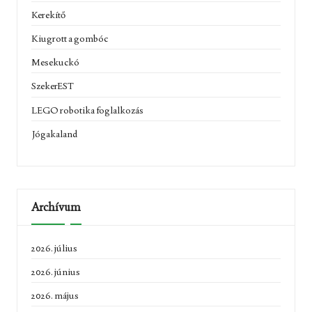
Kerekítő
Kiugrott a gombóc
Mesekuckó
SzekerEST
LEGO robotika foglalkozás
Jógakaland
Archívum
2026. július
2026. június
2026. május