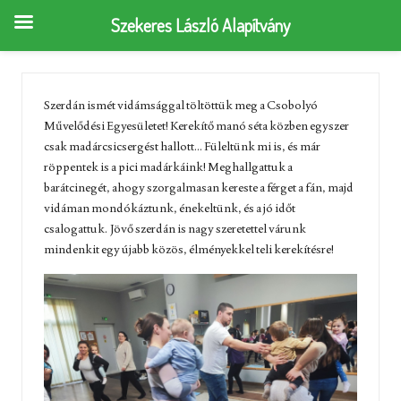
Szekeres László Alapítvány
Szerdán ismét vidámsággal töltöttük meg a Csobolyó
Művelődési Egyesületet! Kerekítő manó séta közben egyszer
csak madárcsicsergést hallott… Füleltünk mi is, és már
röppentek is a pici madárkáink! Meghallgattuk a
barátcinegét, ahogy szorgalmasan kereste a férget a fán, majd
vidáman mondókáztunk, énekeltünk, és a jó időt
csalogattuk. Jövő szerdán is nagy szeretettel várunk
mindenkit egy újabb közös, élményekkel teli kerekítésre!