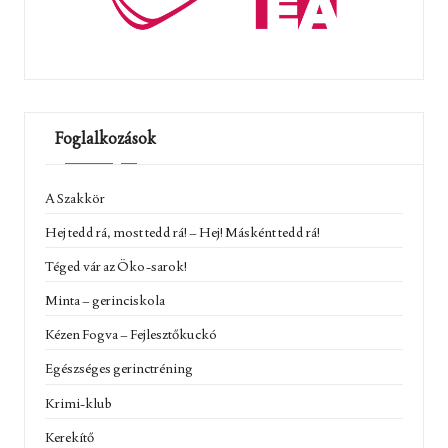
Foglalkozások
A Szakkör
Hej tedd rá, most tedd rá! – Hej! Másként tedd rá!
Téged vár az Öko-sarok!
Minta – gerinciskola
Kézen Fogva – Fejlesztőkuckó
Egészséges gerinctréning
Krimi-klub
Kerekítő