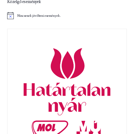
Közelgő események
Nincsenek jövőbeni események.
N
o
t
i
c
e