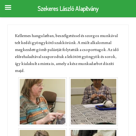
Szekeres László Alapítvány
Kellemes hangulatban, beszélgetéssel és szorgos munkával
telt keddi gyöngykötő szakkörünk. A múlt alkalommal
megkezdett gömb palástját folytatták a csoporttagok. Az idő
előrehaladtával szaporodtak a lekötött gyöngyök és sorok,
így kialakult a minta is, amely a kész munkadarbot díszíti
majd.