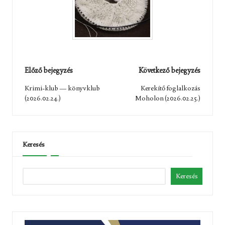
Post
Előző bejegyzés
Következő bejegyzés
navigation
Krimi-klub — könyvklub
Kerekítő foglalkozás
(2026.02.24.)
Moholon (2026.02.25.)
Keresés
Keresés