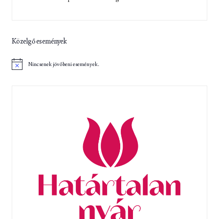
Közelgő események
Nincsenek jövőbeni események.
N
o
t
i
c
e