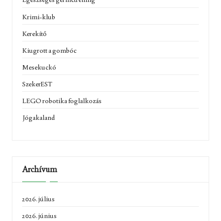
Krimi-klub
Kerekítő
Kiugrott a gombóc
Mesekuckó
SzekerEST
LEGO robotika foglalkozás
Jógakaland
Archívum
2026. július
2026. június