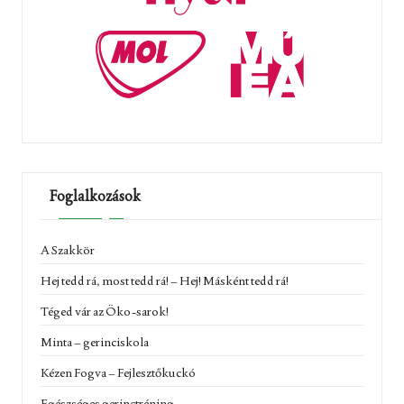
Foglalkozások
A Szakkör
Hej tedd rá, most tedd rá! – Hej! Másként tedd rá!
Téged vár az Öko-sarok!
Minta – gerinciskola
Kézen Fogva – Fejlesztőkuckó
Egészséges gerinctréning