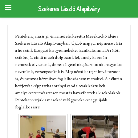
Szekeres László Alapítvány
Pénteken, január 31-én ismét elérkezett a Mesekuckó ideje a
Szekeres László Alapítványban. Újabb magyar népmese várta
a hozzánk látogató kisgyermekeket. Ez alkalommal A rátóti
csikótojás című mesét dolgoztuk fel, amely kapcsán
nemcsak olvastunk, de beszélgettünk, játszottunk, nagyokat
nevettünk, versenyeztünk is. Megnéztük a rajzfilmváltozatot
is, és persze a kézműves foglalkozás sem maradt el. A délután
befejezéseképp tarka sörényű csodalovak készültek,
amelyeket természetesen most is hazavihettek a kuckólakók.
Pénteken várjuk a mesekedvelő gyerekeket egy újabb
foglalkozásra!