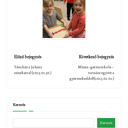
Post
Előző bejegyzés
Következő bejegyzés
navigation
Táncház a Juhász
Minta–gerinciskola –
zenekarral (2025.01.30.)
tornázz együtt a
gyermekeddel!(2025.02.01.)
Keresés
Keresés