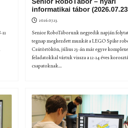
Senior RoboTábor – nyári
informatikai tábor (2026.07.23
2026.07.23.
-11
Senior RoboTáborunk negyedik napján folytat
tegnap megkezdett munkát a LEGO Spike rob
l
Csütörtökön, július 23-án már egyre komplex
feladatokkal vártuk vissza a 12-14 éves korosztál
csapatoknak...