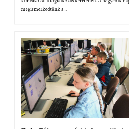
kihívásokat a foglalkozás keretében. A negyedik n
megismerkedtünk a...