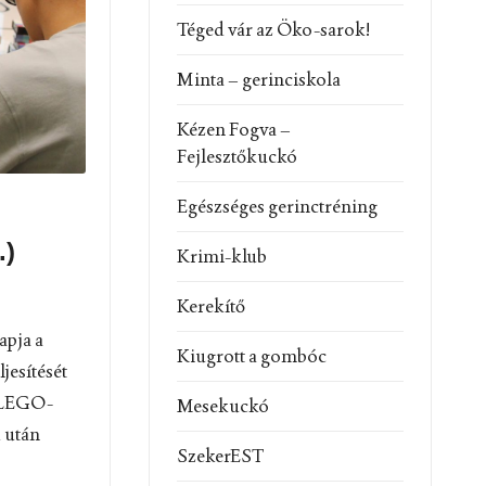
Téged vár az Öko-sarok!
Minta – gerinciskola
Kézen Fogva –
Fejlesztőkuckó
Egészséges gerinctréning
.)
Krimi-klub
Kerekítő
pja a
Kiugrott a gombóc
jesítését
a LEGO-
Mesekuckó
 után
SzekerEST