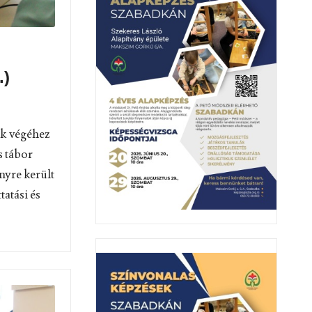
.)
nk végéhez
s tábor
nyre került
tatási és