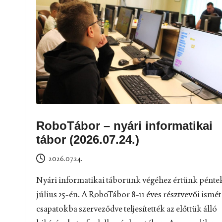
RoboTábor – nyári informatikai
tábor (2026.07.24.)
2026.07.24.
Nyári informatikai táborunk végéhez értünk pénte
július 25-én. A RoboTábor 8-11 éves résztvevői ismét
csapatokba szerveződve teljesítették az előttük álló