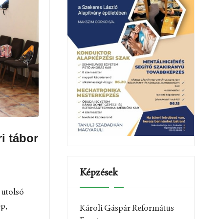
i tábor
Képzések
 utolsó
ép,
Károli Gáspár Református