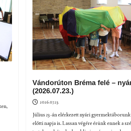
Vándorúton Bréma felé – nyár
(2026.07.23.)
2026.07.23.
ken,
Július 23-án elérkezett nyári gyermektáborunk
előtti napja is. Lassan végére érünk ennek a sz