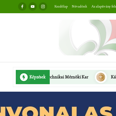
Facebook
Youtube
Instagram
Kezdőlap
Névadónk
Az alapítvány fel
 Biztonságtechnikai Mérnöki Kar
Képzések
Károli Gáspár Refo