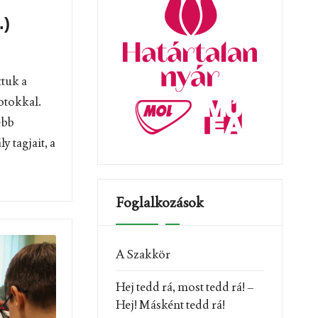
.)
tuk a
otokkal.
ebb
y tagjait, a
Foglalkozások
A Szakkör
Hej tedd rá, most tedd rá! –
Hej! Másként tedd rá!