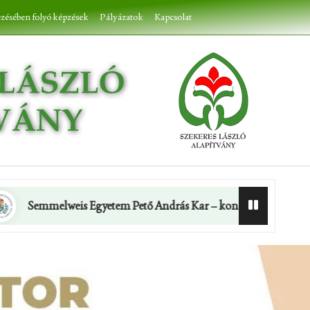
ezésében folyó képzések
Pályázatok
Kapcsolat
 Egyetem Pető András Kar – konduktor alapképzés (BA)