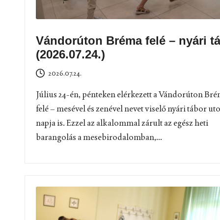
Vándorúton Bréma felé – nyári t
(2026.07.24.)
2026.07.24.
Július 24-én, pénteken elérkezett a Vándorúton Br
felé – mesével és zenével nevet viselő nyári tábor ut
napja is. Ezzel az alkalommal zárult az egész heti
barangolás a mesebirodalomban,...