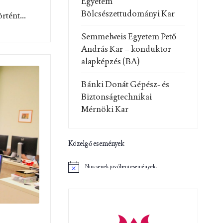
Egyetem
Bölcsészettudományi Kar
rtént...
Semmelweis Egyetem Pető
András Kar – konduktor
alapképzés (BA)
Bánki Donát Gépész- és
Biztonságtechnikai
Mérnöki Kar
Közelgő események
Nincsenek jövőbeni események.
N
o
t
i
c
e