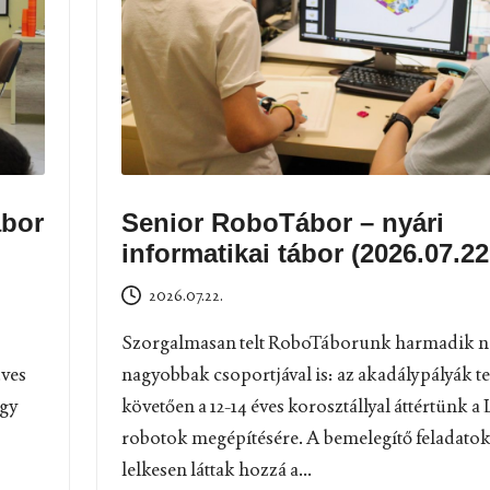
ábor
Senior RoboTábor – nyári
informatikai tábor (2026.07.22
2026.07.22.
Szorgalmasan telt RoboTáborunk harmadik na
űves
nagyobbak csoportjával is: az akadálypályák tel
égy
követően a 12-14 éves korosztállyal áttértünk 
robotok megépítésére. A bemelegítő feladatok
lelkesen láttak hozzá a...