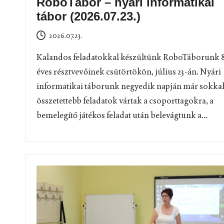
RoboTábor – nyári informatikai
tábor (2026.07.23.)
2026.07.23.
Kalandos feladatokkal készültünk RoboTáborunk 8
éves résztvevőinek csütörtökön, július 23-án. Nyári
informatikai táborunk negyedik napján már sokka
összetettebb feladatok vártak a csoporttagokra, a
bemelegítő játékos feladat után belevágtunk a...