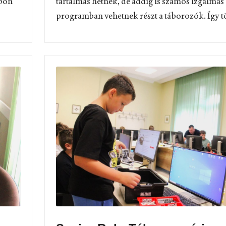
apon
tartalmas hétnek, de addig is számos izgalmas
programban vehetnek részt a táborozók. Így tö