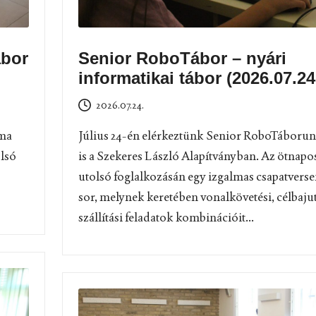
ábor
Senior RoboTábor – nyári
informatikai tábor (2026.07.24
2026.07.24.
éma
Július 24-én elérkeztünk Senior RoboTáboru
olsó
is a Szekeres László Alapítványban. Az ötnapo
utolsó foglalkozásán egy izgalmas csapatverse
sor, melynek keretében vonalkövetési, célbajut
szállítási feladatok kombinációit...