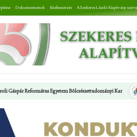
építése
Dokumentumok
Közbeszerzés
A Szekeres László Alapítvány szerv
rmátus Egyetem Bölcsészettudományi Kar
Semmelweis