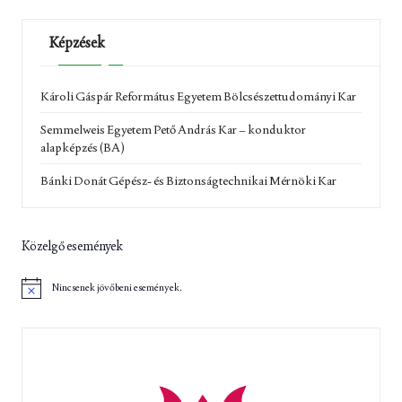
Képzések
Károli Gáspár Református Egyetem Bölcsészettudományi Kar
Semmelweis Egyetem Pető András Kar – konduktor
alapképzés (BA)
Bánki Donát Gépész- és Biztonságtechnikai Mérnöki Kar
Közelgő események
Nincsenek jövőbeni események.
N
o
t
i
c
e