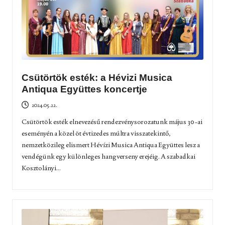
Csütörtök esték: a Hévizi Musica
Antiqua Együttes koncertje
2024.05.22.
Csütörtök esték elnevezésű rendezvénysorozatunk május 30-ai
eseményén a közel öt évtizedes múltra visszatekintő,
nemzetközileg elismert Hévízi Musica Antiqua Együttes lesz a
vendégünk egy különleges hangverseny erejéig. A szabadkai
Kosztolányi...