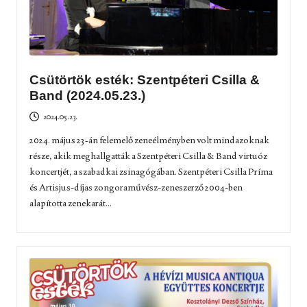
Csütörtök esték: Szentpéteri Csilla &
Band (2024.05.23.)
2024.05.23.
2024. május 23-án felemelő zeneélményben volt mindazoknak
része, akik meghallgatták a Szentpéteri Csilla & Band virtuóz
koncertjét, a szabadkai zsinagógában. Szentpéteri Csilla Príma
és Artisjus-díjas zongoraművész-zeneszerző 2004-ben
alapította zenekarát...