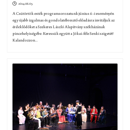
2024.06.03.
A Csütörtök esték programsorozatunk június 6-i eseményén
egy újabb izgalmas és gondolatébresztő előadásra invitáljuk az
érdeklődőket a Szekeres László Alapítvány székházának
pincehelyiségébe. Keressük együtt a Jókai-féle Senki szigetét!
Kalandozzon...