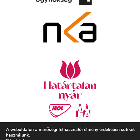
A weboldalon a minőségi felhasználói élmény érdekében sütiket
használunk.