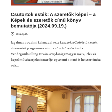
Csütörtök esték: A szeretők képei – a
Képek és szeretők című könyv
bemutatója (2024.09.19.)
2024.09.18.
Izgalmas irodalmi kalanddal vette kezdetét a Csütörtök esték
elnevezésű programsorzatunk 2024/2025-ös évada.
Vendégünk Silling István, a vajdasági magyar nyelv, lélek és
képzőművészet jeles ismerője, egyetemi oktató és helytörténész
volt,...