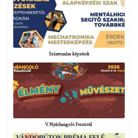
Színvonalas képzések
V. Nyárhangoló Fesztivál