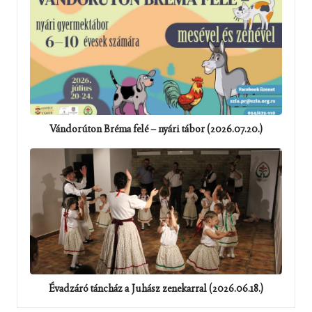
Vándorúton Bréma felé – nyári tábor (2026.07.20.)
Évadzáró táncház a Juhász zenekarral (2026.06.18.)