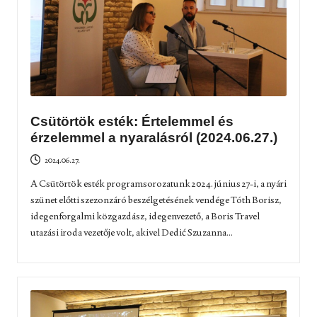
Csütörtök esték: Értelemmel és
érzelemmel a nyaralásról (2024.06.27.)
2024.06.27.
A Csütörtök esték programsorozatunk 2024. június 27-i, a nyári
szünet előtti szezonzáró beszélgetésének vendége Tóth Borisz,
idegenforgalmi közgazdász, idegenvezető, a Boris Travel
utazási iroda vezetője volt, akivel Dedić Szuzanna...