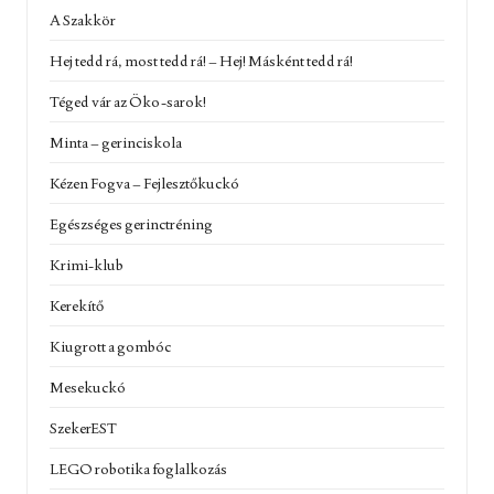
A Szakkör
Hej tedd rá, most tedd rá! – Hej! Másként tedd rá!
Téged vár az Öko-sarok!
Minta – gerinciskola
Kézen Fogva – Fejlesztőkuckó
Egészséges gerinctréning
Krimi-klub
Kerekítő
Kiugrott a gombóc
Mesekuckó
SzekerEST
LEGO robotika foglalkozás