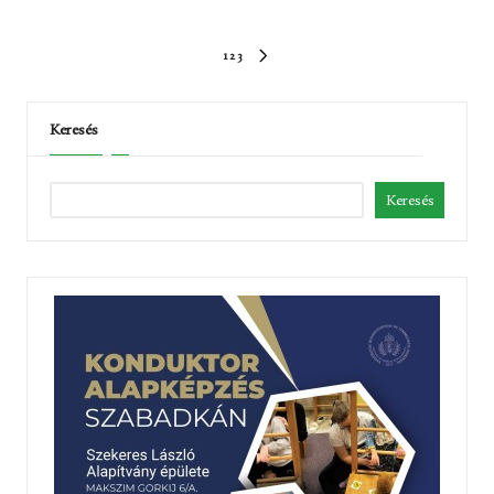
Bejegyzések
1
2
3
KÖVETKEZŐ
lapozása
OLDAL
Keresés
Keresés