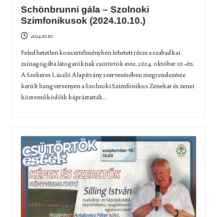
Schönbrunni gála – Szolnoki
Szimfonikusok (2024.10.10.)
2024.10.10.
Feledhetetlen koncertélményben lehetett része a szabadkai
zsinagógába látogatóknak csütörtök este, 2024. október 10-én.
A Szekeres László Alapítvány szervezésében megrendezésre
került hangversenyen a Szolnoki Szimfonikus Zenekar és zenei
közreműködőik kápráztatták...