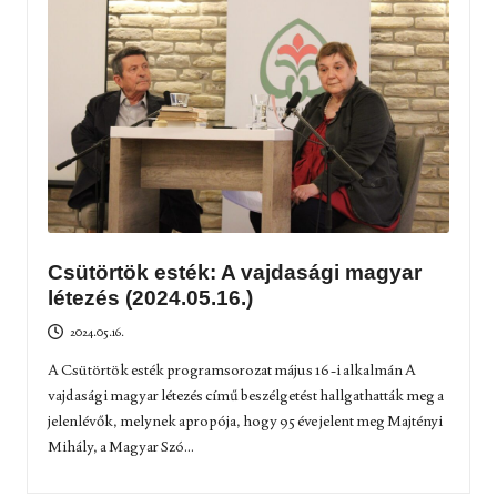
Csütörtök esték: A vajdasági magyar
létezés (2024.05.16.)
2024.05.16.
A Csütörtök esték programsorozat május 16-i alkalmán A
vajdasági magyar létezés című beszélgetést hallgathatták meg a
jelenlévők, melynek apropója, hogy 95 éve jelent meg Majtényi
Mihály, a Magyar Szó...