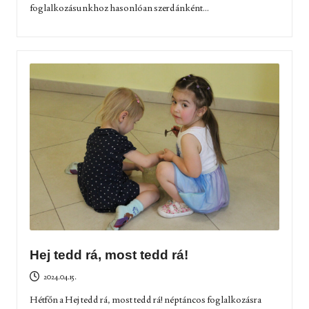
foglalkozásunkhoz hasonlóan szerdánként...
Hej tedd rá, most tedd rá!
2024.04.15.
Hétfőn a Hej tedd rá, most tedd rá! néptáncos foglalkozásra