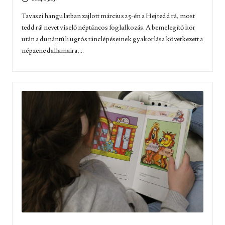
Tavaszi hangulatban zajlott március 25-én a Hej tedd rá, most
tedd rá! nevet viselő néptáncos foglalkozás. A bemelegítő kör
után a dunántúli ugrós tánclépéseinek gyakorlása következett a
népzene dallamaira,...