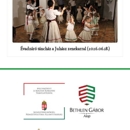
Évadzáró táncház a Juhász zenekarral (2026.06.18.)