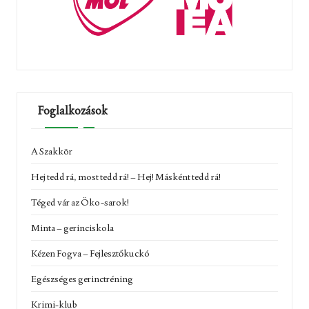
Foglalkozások
A Szakkör
Hej tedd rá, most tedd rá! – Hej! Másként tedd rá!
Téged vár az Öko-sarok!
Minta – gerinciskola
Kézen Fogva – Fejlesztőkuckó
Egészséges gerinctréning
Krimi-klub