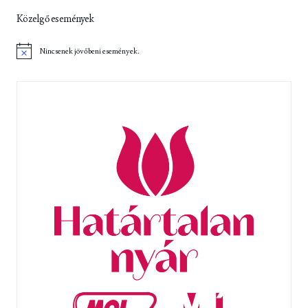
Közelgő események
Nincsenek jövőbeni események.
N
o
t
i
c
e