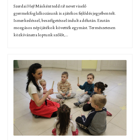
Szerdai Hej! Másként tedd rá! nevet viselő
gyermekfoglalkozásunk is a játékos fejlődés jegyében telt.
Ismerkedéssel, beszélgetéssel indult a délután. Ezután
mozgásos népi játékok követték egymást. Természetesen
közkívánatra loptunk szőlőt,...