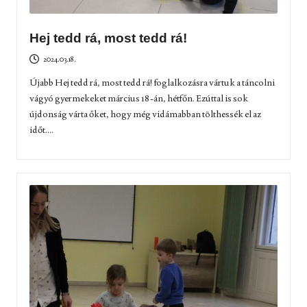
Hej tedd rá, most tedd rá!
2024.03.18.
Újabb Hej tedd rá, most tedd rá! foglalkozásra vártuk a táncolni
vágyó gyermekeket március 18-án, hétfőn. Ezúttal is sok
újdonság várta őket, hogy még vidámabban tölthessék el az
időt....