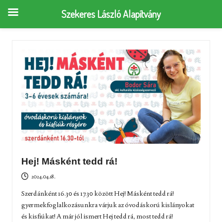
Szekeres László Alapítvány
Hej! Másként tedd rá!
2024.04.18.
Szerdánként 16.30 és 17.30 között Hej! Másként tedd rá!
gyermekfoglalkozásunkra várjuk az óvodáskorú kislányokat
és kisfiúkat! A már jól ismert Hej tedd rá, most tedd rá!