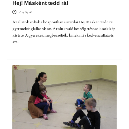
Hej! Másként tedd rá!
2024.03.20.
Az állatok voltak a központban a szerdai Hej! Másként tedd rá!
gyermekfoglalkozáson. A róluk való beszélgetést sok-sok kép
kísérte. A gyerekek megbeszélték, kinek mi a kedvenc állata és
azt...