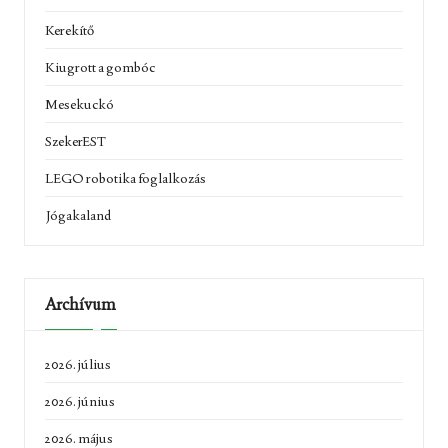
Kerekítő
Kiugrott a gombóc
Mesekuckó
SzekerEST
LEGO robotika foglalkozás
Jógakaland
Archívum
2026. július
2026. június
2026. május