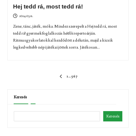
Hej tedd rá, most tedd rá!
2024.03.11.
Zene, tánc, játék, móka. Mindez szerepelt a Hej tedd rá, most
tedd rá! gyermekfoglalkozás hétfői repertoárján.
Ritmusgyakorlatokkal kezdődött a délután, majd a kicsik
legkedveltebb népi játékai jöttek sorra. Játékosan...
Bejegyzések
1
…
5
6
7
ELŐZŐ
lapozása
OLDAL
Keresés
Keresés