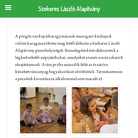
Szekeres László Alapítvány
A pörgős szoknyáikat egymásnak mutogató kislányok
vidám kacagása töltötte meg hétfő délután a Szekeres László
Alapítvány pincehelyiségét. Bemelegítésként eljátszottuk a
legkedveltebb népi játékokat, amelyeket a tanév során sikerült
elsajátítanunk. A táncpróba második felát az évzáróra
készített táncanyag begyakorlásával töltöttük. Természetesen
a pecsétek kiosztása ez alkalommal sem maradt el.