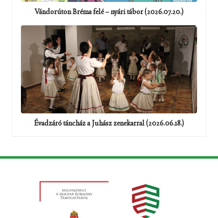
Vándorúton Bréma felé – nyári tábor (2026.07.20.)
Évadzáró táncház a Juhász zenekarral (2026.06.18.)