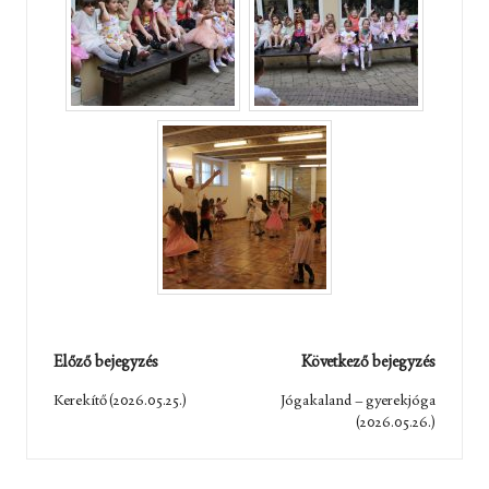
Post
Előző bejegyzés
Következő bejegyzés
navigation
Kerekítő (2026.05.25.)
Jógakaland – gyerekjóga
(2026.05.26.)