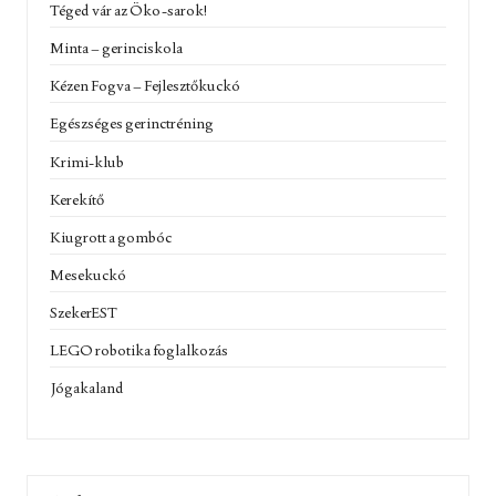
Téged vár az Öko-sarok!
Minta – gerinciskola
Kézen Fogva – Fejlesztőkuckó
Egészséges gerinctréning
Krimi-klub
Kerekítő
Kiugrott a gombóc
Mesekuckó
SzekerEST
LEGO robotika foglalkozás
Jógakaland