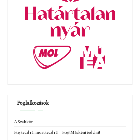
Foglalkozások
A Szakkör
Hej tedd rá, most tedd rá! – Hej! Másként tedd rá!