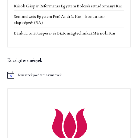
Károli Gáspár Református Egyetem Bölcsészettudományi Kar
Semmelweis Egyetem Pető András Kar – konduktor
alapképzés (BA)
Bánki Donát Gépész- és Biztonságtechnikai Mérnöki Kar
Közelgő események
Nincsenek jövőbeni események.
N
o
t
i
c
e