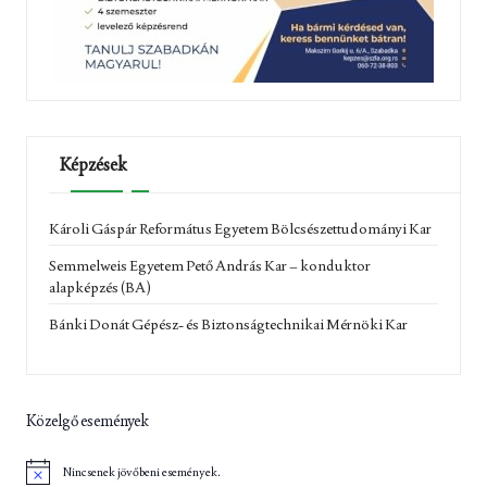
Képzések
Károli Gáspár Református Egyetem Bölcsészettudományi Kar
Semmelweis Egyetem Pető András Kar – konduktor
alapképzés (BA)
Bánki Donát Gépész- és Biztonságtechnikai Mérnöki Kar
Közelgő események
Nincsenek jövőbeni események.
N