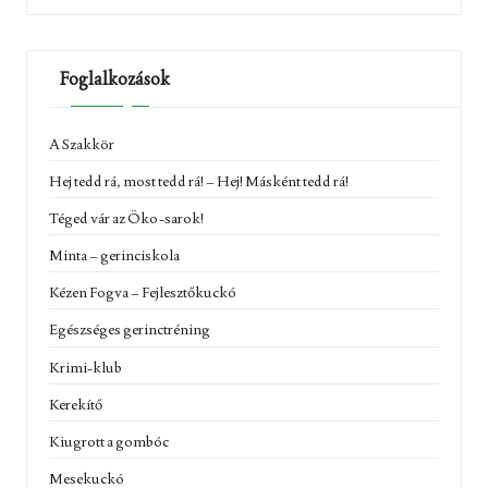
Foglalkozások
A Szakkör
Hej tedd rá, most tedd rá! – Hej! Másként tedd rá!
Téged vár az Öko-sarok!
Minta – gerinciskola
Kézen Fogva – Fejlesztőkuckó
Egészséges gerinctréning
Krimi-klub
Kerekítő
Kiugrott a gombóc
Mesekuckó