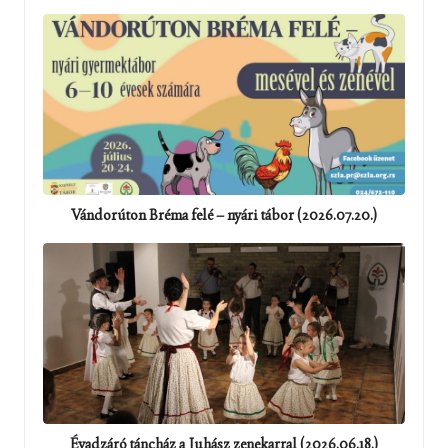
Vándorúton Bréma felé – nyári tábor (2026.07.20.)
Évadzáró táncház a Juhász zenekarral (2026.06.18.)