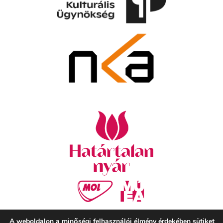
A weboldalon a minőségi felhasználói élmény érdekében sütiket