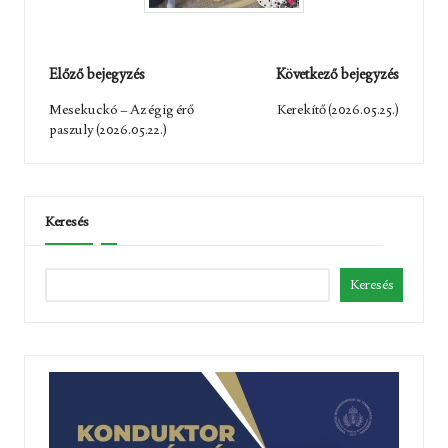
Post
Előző bejegyzés
Következő bejegyzés
navigation
Mesekuckó – Az égig érő
Kerekítő (2026.05.25.)
paszuly (2026.05.22.)
Keresés
Keresés