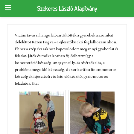
Szekeres László Alapítvány
Vidám tavaszi hangulatban töltötték a gyerekek a szombat
délelőttöt Kézen Fogva – Fejlesztőkuckó foglalkozásunkon.
Ehhez a szép évszakhoz kapcsolódott megannyi gyakorlat és
feladat. Játék és móka közben fejlődhetett így a
koncentrációkészség, az egyensúly-és térérzékelés, a
problémamegoldó képesség, de sor került a finommotoros
készségek fejesztésére is írás-előkészítő, grafomotoros
feladatok által.