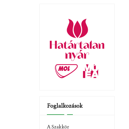
t
i
c
e
Foglalkozások
A Szakkör