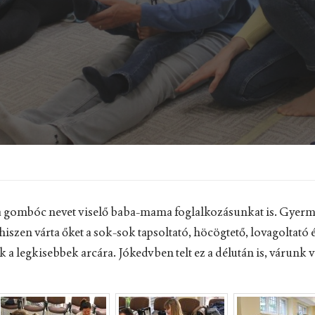
 a gombóc nevet viselő baba-mama foglalkozásunkat is. Gyer
hiszen várta őket a sok-sok tapsoltató, höcögtető, lovagoltató 
 legkisebbek arcára. Jókedvben telt ez a délután is, várunk v