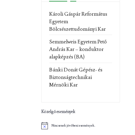
Károli Gáspár Református
Egyetem
Bölcsészettudományi Kar
Semmelweis Egyetem Pető
András Kar – konduktor
alapképzés (BA)
Bánki Donát Gépész- és
Biztonságtechnikai
Mérnöki Kar
Közelgő események
Nincsenek jövőbeni események.
N
o