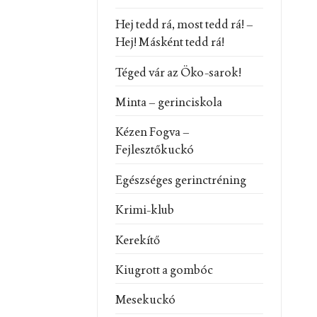
Hej tedd rá, most tedd rá! –
Hej! Másként tedd rá!
Téged vár az Öko-sarok!
Minta – gerinciskola
Kézen Fogva –
Fejlesztőkuckó
Egészséges gerinctréning
Krimi-klub
Kerekítő
Kiugrott a gombóc
Mesekuckó