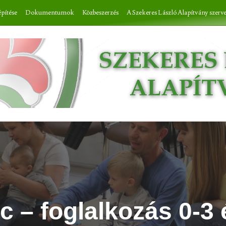
építése
Dokumentumok
Közbeszerzés
A Szekeres László Alapítvány szerv
c – foglalkozás 0-3