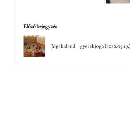
Post
Előző bejegyzés
navigation
Jógakaland – gyerekjóga (2026.05.19.