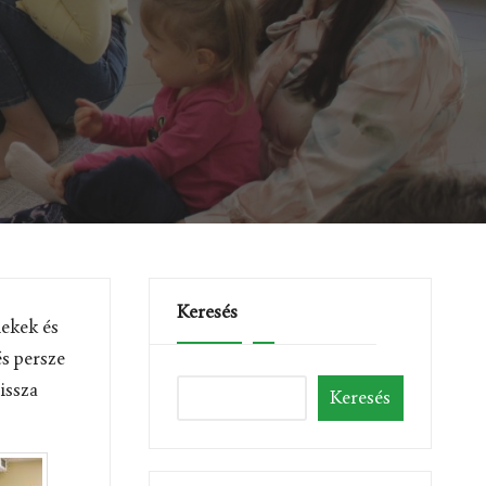
Keresés
mekek és
és persze
issza
Keresés