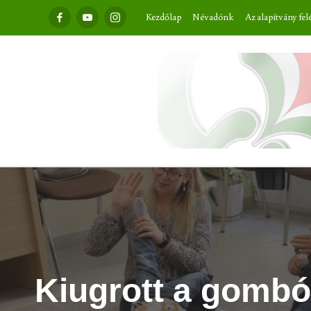
Facebook
Youtube
Instagram
Kezdőlap
Névadónk
Az alapítvány fel
Kiugrott a gombó