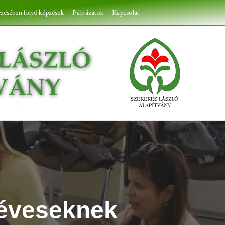
ezésében folyó képzések
Pályázatok
Kapcsolat
 éveseknek