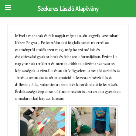
Szekeres László Alapítvány
Mivel a madarak és fák napját május 10-én jegyzik, szombati
Kézen Fogva – Fejlesztőkuckó foglalkozásunk erről az
eseményről emlékezett meg, méghozzá mókás és
érdekfeszítő gyakorlatok és feladatok formájában. Ezúttal is
nagyon sok területet érintettek, többek között a szenzoros
képességek, a vizuális és auditív figyelem, a beszédészlelés és
-értés, a testtudat és térorientáció, illetve a színérzkelés és -
differenciálás, valamint a szem-kéz koordináció fejlesztését.
Érdekességképpen sok új információt is szereztek a gyerekek
a madarakkal kapcsolatosan.