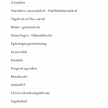
A Szakkör
Hej tedd rá, most tedd rá! – Hej! Másként tedd rá!
Téged vár az Öko-sarok!
Minta – gerinciskola
Kézen Fogva – Fejlesztőkuckó
Egészséges gerinctréning
Krimi-klub
Kerekítő
Kiugrott a gombóc
Mesekuckó
SzekerEST
LEGO robotika foglalkozás
Jógakaland