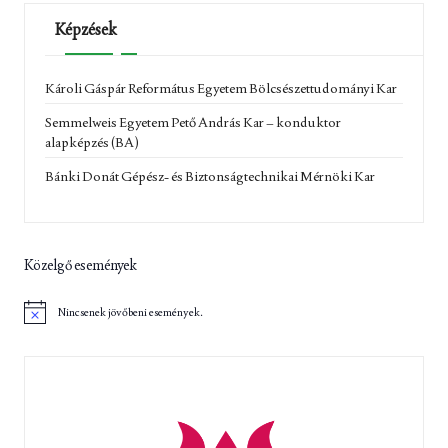
Képzések
Károli Gáspár Református Egyetem Bölcsészettudományi Kar
Semmelweis Egyetem Pető András Kar – konduktor
alapképzés (BA)
Bánki Donát Gépész- és Biztonságtechnikai Mérnöki Kar
Közelgő események
Nincsenek jövőbeni események.
N
o
t
i
c
e