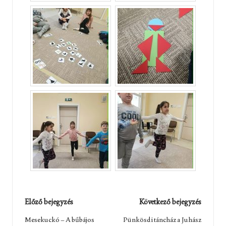
Post
Előző bejegyzés
Következő bejegyzés
navigation
Mesekuckó – A bűbájos
Pünkösdi táncház a Juhász