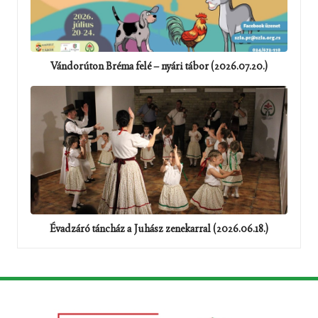
Vándorúton Bréma felé – nyári tábor (2026.07.20.)
Évadzáró táncház a Juhász zenekarral (2026.06.18.)