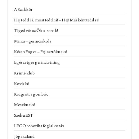
A Szakkör
Hej tedd rá, most tedd rá! – Hej! Másként tedd rá!
Téged vár az Öko-sarok!
Minta – gerinciskola
Kézen Fogva – Fejlesztőkuckó
Egészséges gerinctréning
Krimi-klub
Kerekítő
Kiugrott a gombóc
Mesekuckó
SzekerEST
LEGO robotika foglalkozás
Jógakaland