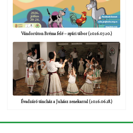
Vándorúton Bréma felé – nyári tábor (2026.07.20.)
Évadzáró táncház a Juhász zenekarral (2026.06.18.)