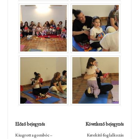
Post
Előző bejegyzés
Következő bejegyzés
navigation
Kiugrott a gombóc –
Kerekítő foglalkozás