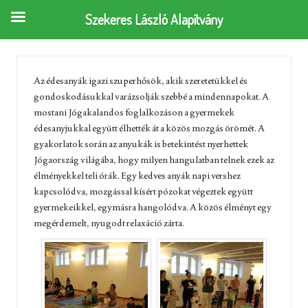
Szekeres László Alapítvány
Az édesanyák igazi szuperhősök, akik szeretetükkel és
gondoskodásukkal varázsolják szebbé a mindennapokat. A
mostani Jógakalandos foglalkozáson a gyermekek
édesanyjukkal együtt élhették át a közös mozgás örömét. A
gyakorlatok során az anyukák is betekintést nyerhettek
Jógaország világába, hogy milyen hangulatban telnek ezek az
élményekkel teli órák. Egy kedves anyák napi vershez
kapcsolódva, mozgással kísért pózokat végeztek együtt
gyermekeikkel, egymásra hangolódva. A közös élményt egy
megérdemelt, nyugodt relaxáció zárta.