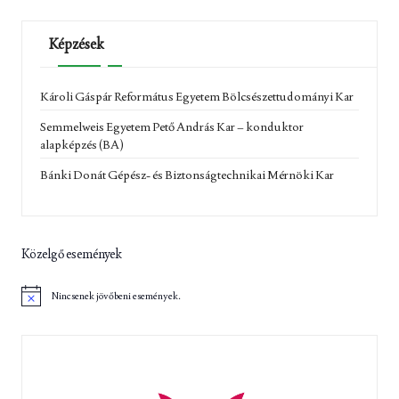
Képzések
Károli Gáspár Református Egyetem Bölcsészettudományi Kar
Semmelweis Egyetem Pető András Kar – konduktor
alapképzés (BA)
Bánki Donát Gépész- és Biztonságtechnikai Mérnöki Kar
Közelgő események
Nincsenek jövőbeni események.
N
o
t
i
c
e