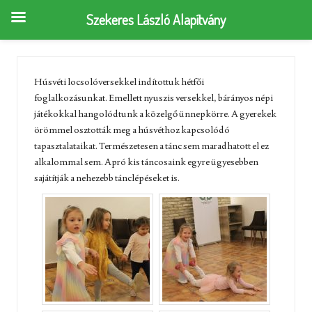
Szekeres László Alapítvány
Húsvéti locsolóversekkel indítottuk hétfői
foglalkozásunkat. Emellett nyuszis versekkel, bárányos népi
játékokkal hangolódtunk a közelgő ünnepkörre. A gyerekek
örömmel osztották meg a húsvéthoz kapcsolódó
tapasztalataikat. Természetesen a tánc sem maradhatott el ez
alkalommal sem. Apró kis táncosaink egyre ügyesebben
sajátítják a nehezebb tánclépéseket is.