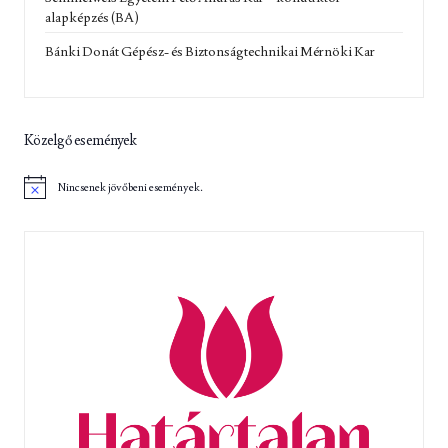
alapképzés (BA)
Bánki Donát Gépész- és Biztonságtechnikai Mérnöki Kar
Közelgő események
Nincsenek jövőbeni események.
N
o
t
i
c
e