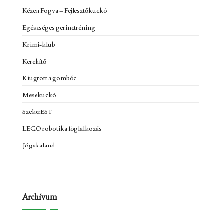
Kézen Fogva – Fejlesztőkuckó
Egészséges gerinctréning
Krimi-klub
Kerekítő
Kiugrott a gombóc
Mesekuckó
SzekerEST
LEGO robotika foglalkozás
Jógakaland
Archívum