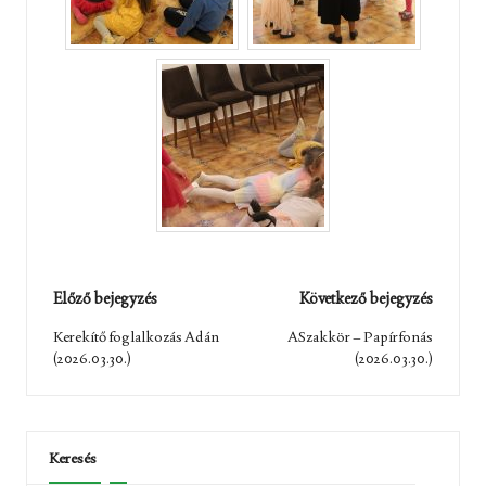
Post
Előző bejegyzés
Következő bejegyzés
navigation
Kerekítő foglalkozás Adán
ASzakkör – Papírfonás
(2026.03.30.)
(2026.03.30.)
Keresés