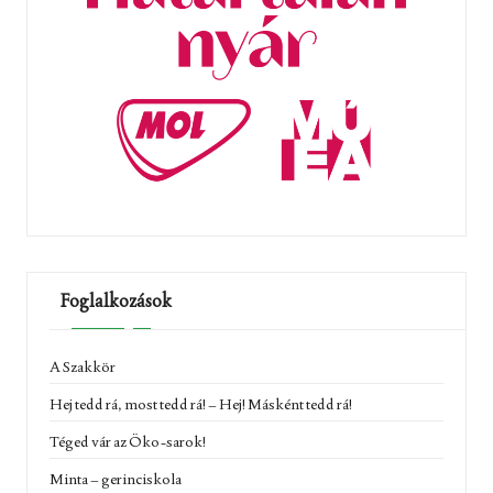
Foglalkozások
A Szakkör
Hej tedd rá, most tedd rá! – Hej! Másként tedd rá!
Téged vár az Öko-sarok!
Minta – gerinciskola