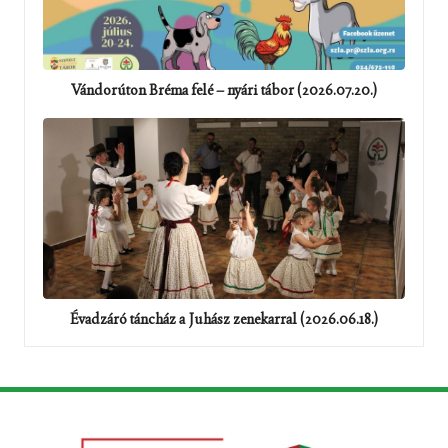
Vándorúton Bréma felé – nyári tábor (2026.07.20.)
Évadzáró táncház a Juhász zenekarral (2026.06.18.)