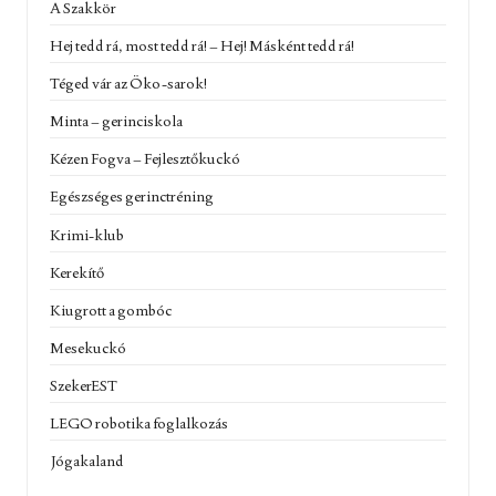
A Szakkör
Hej tedd rá, most tedd rá! – Hej! Másként tedd rá!
Téged vár az Öko-sarok!
Minta – gerinciskola
Kézen Fogva – Fejlesztőkuckó
Egészséges gerinctréning
Krimi-klub
Kerekítő
Kiugrott a gombóc
Mesekuckó
SzekerEST
LEGO robotika foglalkozás
Jógakaland