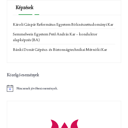
Képzések
Károli Gáspár Református Egyetem Bölcsészettudományi Kar
Semmelweis Egyetem Pető András Kar – konduktor
alapképzés (BA)
Bánki Donát Gépész- és Biztonságtechnikai Mérnöki Kar
Közelgő események
Nincsenek jövőbeni események.
N
o
t
i
c
e