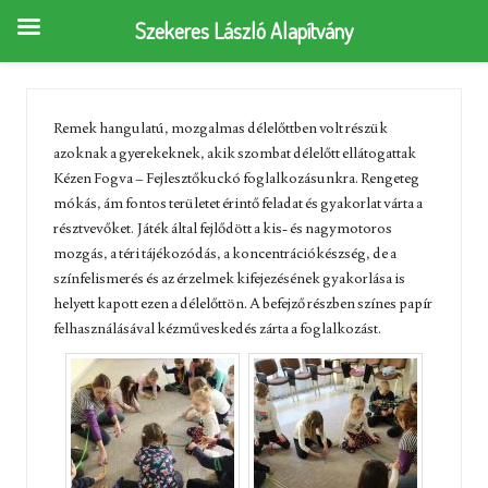
Szekeres László Alapítvány
Remek hangulatú, mozgalmas délelőttben volt részük
azoknak a gyerekeknek, akik szombat délelőtt ellátogattak
Kézen Fogva – Fejlesztőkuckó foglalkozásunkra. Rengeteg
mókás, ám fontos területet érintő feladat és gyakorlat várta a
résztvevőket. Játék által fejlődött a kis- és nagymotoros
mozgás, a téri tájékozódás, a koncentrációkészség, de a
színfelismerés és az érzelmek kifejezésének gyakorlása is
helyett kapott ezen a délelőttön. A befejző részben színes papír
felhasználásával kézműveskedés zárta a foglalkozást.