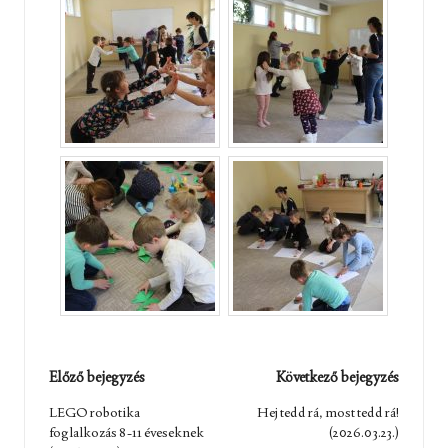
Post
Előző bejegyzés
Következő bejegyzés
navigation
LEGO robotika
Hej tedd rá, most tedd rá!
foglalkozás 8-11 éveseknek
(2026.03.23.)