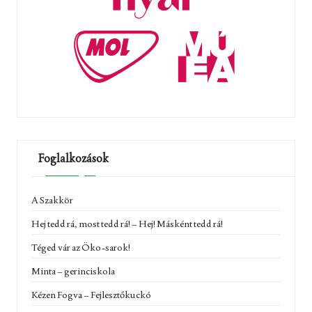
Foglalkozások
A Szakkör
Hej tedd rá, most tedd rá! – Hej! Másként tedd rá!
Téged vár az Öko-sarok!
Minta – gerinciskola
Kézen Fogva – Fejlesztőkuckó