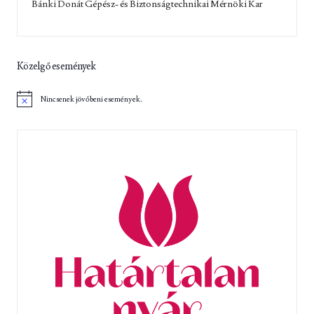
Bánki Donát Gépész- és Biztonságtechnikai Mérnöki Kar
Közelgő események
Nincsenek jövőbeni események.
N
o
t
i
c
e