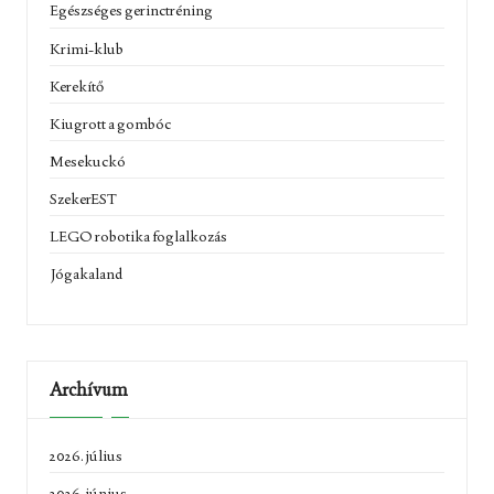
Egészséges gerinctréning
Krimi-klub
Kerekítő
Kiugrott a gombóc
Mesekuckó
SzekerEST
LEGO robotika foglalkozás
Jógakaland
Archívum
2026. július
2026. június