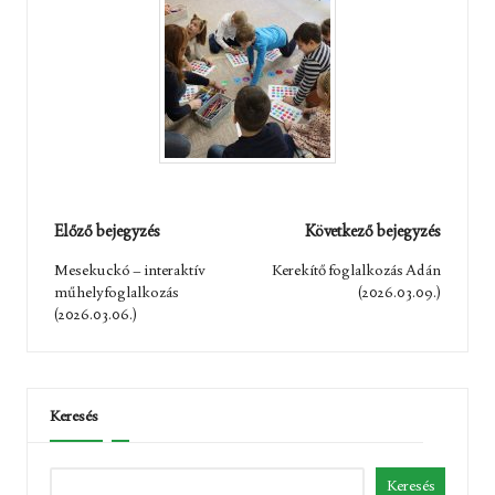
Post
Előző bejegyzés
Következő bejegyzés
navigation
Mesekuckó – interaktív
Kerekítő foglalkozás Adán
műhelyfoglalkozás
(2026.03.09.)
(2026.03.06.)
Keresés
Keresés