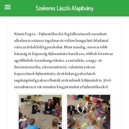
Szekeres László Alapítvány
Kézen Fogva – Fejlesztőkuckó foglalkozásunk szombati
alkalma is számos izgalmas és vidám hangulatú feladattal
várta az érdeklődő gyerekeket. Mint mindig, most is több
készség és képesség fejlesztésére került sor, többek között az
agyféltekék összehangolására, a szerialitás, a nagy- és
finommotorika, a koncentráció, valamint a társas
kapcsolatok fejlesztésére, de érdekes gyakorlatok
segítségével gyakorolhatták az érzelmek kifejezését is. Jövő
szombaton is vár minden kisgyermeket a Fejlesztőkuckó!