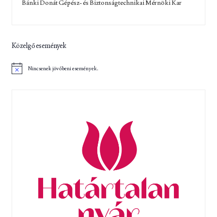
Bánki Donát Gépész- és Biztonságtechnikai Mérnöki Kar
Közelgő események
Nincsenek jövőbeni események.
N
o
t
i
c
e