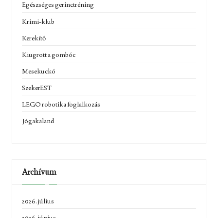
Egészséges gerinctréning
Krimi-klub
Kerekítő
Kiugrott a gombóc
Mesekuckó
SzekerEST
LEGO robotika foglalkozás
Jógakaland
Archívum
2026. július
2026. június