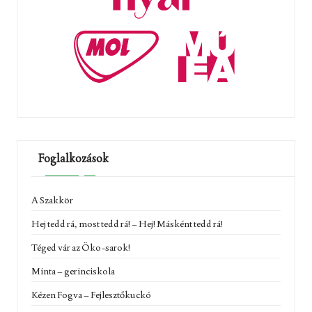
Foglalkozások
A Szakkör
Hej tedd rá, most tedd rá! – Hej! Másként tedd rá!
Téged vár az Öko-sarok!
Minta – gerinciskola
Kézen Fogva – Fejlesztőkuckó