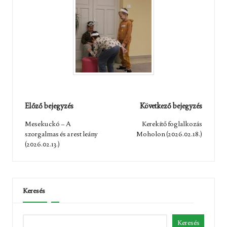
Post
Előző bejegyzés
Következő bejegyzés
navigation
Mesekuckó – A
Kerekítő foglalkozás
szorgalmas és a rest leány
Moholon (2026.02.18.)
(2026.02.13.)
Keresés
Keresés