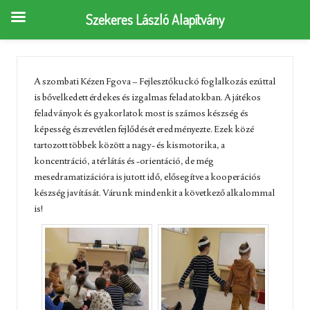
Szekeres László Alapítvány
A szombati Kézen Fgova – Fejlesztőkuckó foglalkozás ezúttal
is bővelkedett érdekes és izgalmas feladatokban. A játékos
feladványok és gyakorlatok most is számos készség és
képesség észrevétlen fejlődését eredményezte. Ezek közé
tartozott többek között a nagy- és kismotorika, a
koncentráció, a térlátás és -orientáció, de még
mesedramatizációra is jutott idő, elősegítve a kooperációs
készség javítását. Várunk mindenkit a következő alkalommal
is!