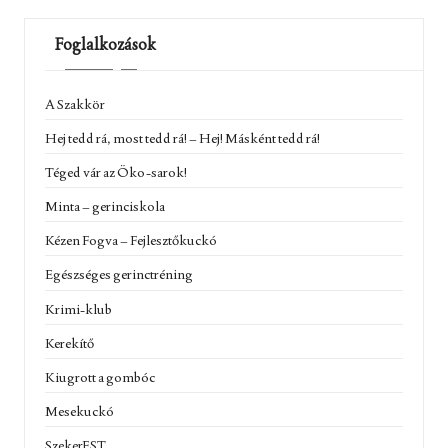
Foglalkozások
A Szakkör
Hej tedd rá, most tedd rá! – Hej! Másként tedd rá!
Téged vár az Öko-sarok!
Minta – gerinciskola
Kézen Fogva – Fejlesztőkuckó
Egészséges gerinctréning
Krimi-klub
Kerekítő
Kiugrott a gombóc
Mesekuckó
SzekerEST