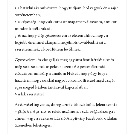
1. a határhúzás művészete, hogy tudjam, hol vagyok én a saját
történetemben,
2. a képesség, hogy akkor is önmagamat válasszam, amikor
minden kötél szakad,
3. és az, hogy eléggé szeressem az életem ahhoz, hogy a
legjobb énemmel akarjam megélni és továbbadni azt a
szeretteimnek, a körülöttem lévőknek.
Gyere velem, és vizsgáljuk meg együtt a fenti kérdéseket és
még sok-sok más aspektust ezen a 60 perces életmód-
előadáson, amiről garantálom Neked, hogy úgy fogsz
hazatérni, hogy sokkal nagyobb kontrollt érzel majd a saját
egészséged kézben tartásával kapcsolatban.
Várlak szeretettel!
A részvétel ingyenes, de regisztrációhoz kötött. Jelentkezni a
+381(0)24-672-110-es telefonszámon, a
szla.pr@szla.org.rs
címen, vagy a
Szekeres László Alapítvány Facebook-oldalán
üzenetben lehetséges.