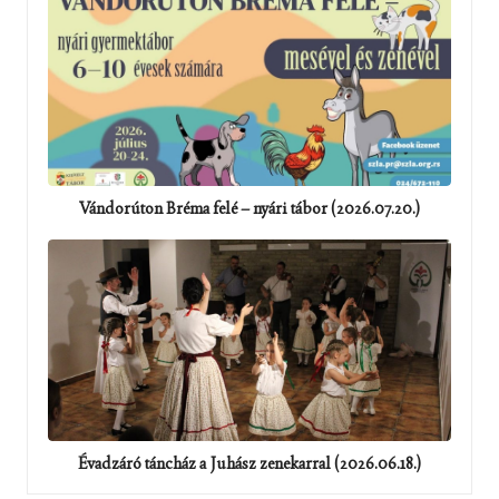
Vándorúton Bréma felé – nyári tábor (2026.07.20.)
Évadzáró táncház a Juhász zenekarral (2026.06.18.)