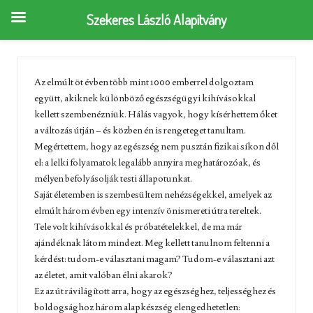
Szekeres László Alapítvány
Az elmúlt öt évben több mint 1000 emberrel dolgoztam
együtt, akiknek különböző egészségügyi kihívásokkal
kellett szembenézniük. Hálás vagyok, hogy kísérhettem őket
a változás útján – és közben én is rengeteget tanultam.
Megértettem, hogy az egészség nem pusztán fizikai síkon dől
el: a lelki folyamatok legalább annyira meghatározóak, és
mélyen befolyásolják testi állapotunkat.
Saját életemben is szembesültem nehézségekkel, amelyek az
elmúlt három évben egy intenzív önismereti útra tereltek.
Tele volt kihívásokkal és próbatételekkel, de ma már
ajándéknak látom mindezt. Meg kellett tanulnom feltenni a
kérdést: tudom-e választani magam? Tudom-e választani azt
az életet, amit valóban élni akarok?
Ez az út rávilágított arra, hogy az egészséghez, teljességhez és
boldogsághoz három alapkészség elengedhetetlen: