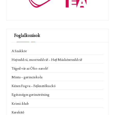
Foglalkozások
A Szakkör
Hej tedd rá, most tedd rá! – Hej! Másként tedd rá!
Téged vár az Öko-sarok!
Minta – gerinciskola
Kézen Fogva – Fejlesztőkuckó
Egészséges gerinctréning
Krimi-klub
Kerekítő