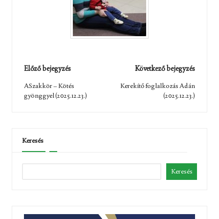
Post
Előző bejegyzés
Következő bejegyzés
navigation
ASzakkör – Kötés
Kerekítő foglalkozás Adán
gyönggyel (2025.12.23.)
(2025.12.23.)
Keresés
Keresés