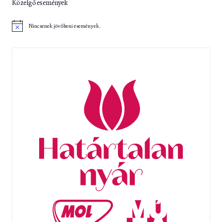
Közelgő események
Nincsenek jövőbeni események.
N
o
t
i
c
e