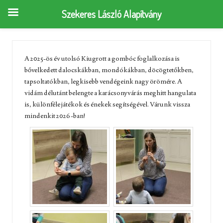
Szekeres László Alapítvány
A 2025-ös év utolsó Kiugrott a gombóc foglalkozása is
bővelkedett dalocskákban, mondókákban, döcögtetőkben,
tapsoltatókban, legkisebb vendégeink nagy örömére. A
vidám délutánt belengte a karácsonyvárás meghitt hangulata
is, különféle játékok és énekek segítségével. Várunk vissza
mindenkit 2026-ban!