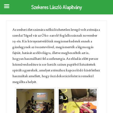
Szekeres László Alapítvány
Az emberi élet számára nélkülözhetetlen levegő volt a témája a
szerdai Téged vár az Öko-sarok! foglalkozásnak november
19-én. Kis környezetvédőink megismerkedetek ennek a
gázelegynek az összetevőivel, megismerték a légmozgás
fajtáit, hatását az élővilágra, illetve megbeszélték azt is,
hogyan használható fel a szélenergia. Az előadás előtt persze
kézműveskedésre is sor került: színes papírból készítettek
spirált a gyerekek, amelyet a témához kapcsolódó kísérlethez
használtak amellett, hogy őszi dekorációként is remekül
megállta a helyét.