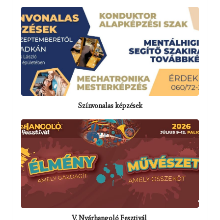
Színvonalas képzések
V. Nyárhangoló Fesztivál