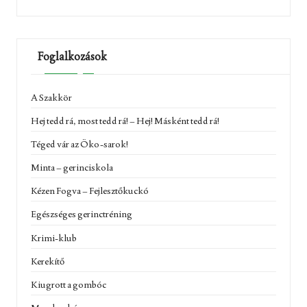
Foglalkozások
A Szakkör
Hej tedd rá, most tedd rá! – Hej! Másként tedd rá!
Téged vár az Öko-sarok!
Minta – gerinciskola
Kézen Fogva – Fejlesztőkuckó
Egészséges gerinctréning
Krimi-klub
Kerekítő
Kiugrott a gombóc