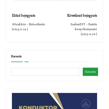
Post
Előző bejegyzés
Következő bejegyzés
navigation
ASzakkör – Bútorfestés
SzekerEST – Kettős
(2025.11.19.)
könyvbemutató
(2025.11.20.)
Keresés
Keresés