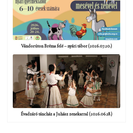
Vándorúton Bréma felé – nyári tábor (2026.07.20.)
Évadzáró táncház a Juhász zenekarral (2026.06.18.)