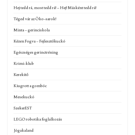
Hej tedd rá, most tedd rá! – Hej! Másként tedd rá!
Téged vár az Öko-sarok!
Minta – gerinciskola
Kézen Fogva – Fejlesztőkuckó
Egészséges gerinctréning
Krimi-klub
Kerekítő
Kiugrott a gombóc
Mesekuckó
SzekerEST
LEGO robotika foglalkozás
Jógakaland