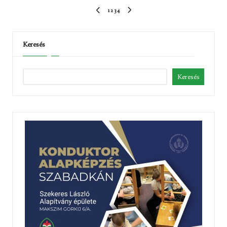
Bejegyzések
1
2
3
4
ELŐZŐ
KÖVETKEZŐ
lapozása
OLDAL
OLDAL
Keresés
Keresés