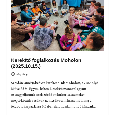
Kerekítő foglalkozás Moholon
(2025.10.15.)
2025.10.15.
Szerdán ismét jókedvre kerekedtünk Moholon, a Csobolyó
Művelődési Egyesületben. Kerekítő manóval együtt
összegyűjtöttük az elszóródott kukoricaszemeket,
megtöltöttük a zsákokat, kicsi kocsin hazavittük, majd
feldobtuk a padlásra. Közben daloltunk, mondókáztunk,...