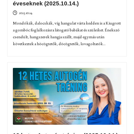
éveseknek (2025.10.14.)
2025.10.14.
Mondókák, dalocskák, víg hangulat várta kedden is a Kiugrott
a gombóc foglalkozásra látogató babákat és szüleiket. Énekszó
csendült, hangszerek hangja szállt, majd egymás után
következtek a höcögtetők, döcögtetők, lovagoltatók...