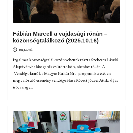
Fábián Marcell a vajdasági rónán –
közönségtalálkozó (2025.10.16)
2025.10.16.
Izgalmas közönségtalálkozón vehettek részt a Szekeres László
Alapítványba látogatók csütörtökön, október 16-án. A
„Vendégoktatók a Magyar Kultúráért” program keretében
megvalósuló esemény vendége Hász Róbert József Attila-díjas
író, a nagy...