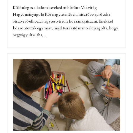
Különleges alkalom kerekedett hétfőn a Vadvirág
Hagyományápoló Kör nagytermében, hisz több aprócska
résztvevő elhozta nagytestvérét is hozzánk játszani. Énekkel
köszöntöttük egymást, majd Kerekítő manó elújságolta, hogy
begyógyult a lába,...