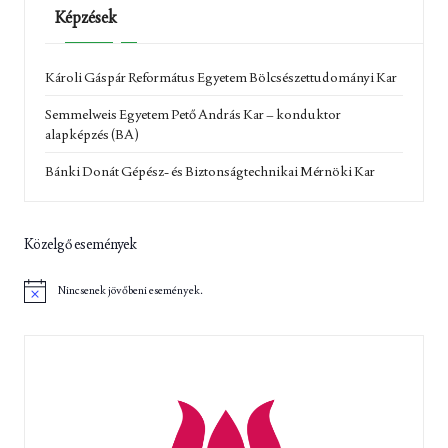
Képzések
Károli Gáspár Református Egyetem Bölcsészettudományi Kar
Semmelweis Egyetem Pető András Kar – konduktor
alapképzés (BA)
Bánki Donát Gépész- és Biztonságtechnikai Mérnöki Kar
Közelgő események
Nincsenek jövőbeni események.
N
o
t
i
c
e