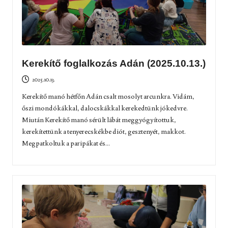
Kerekítő foglalkozás Adán (2025.10.13.)
2025.10.13.
Kerekítő manó hétfőn Adán csalt mosolyt arcunkra. Vidám,
őszi mondókákkal, dalocskákkal kerekedtünk jókedvre.
Miután Kerekítő manó sérült lábát meggyógyítottuk,
kerekítettünk a tenyerecskékbe diót, gesztenyét, makkot.
Megpatkoltuk a paripákat és...