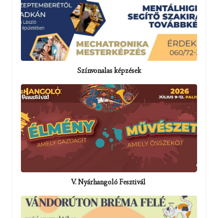
Színvonalas képzések
V. Nyárhangoló Fesztivál