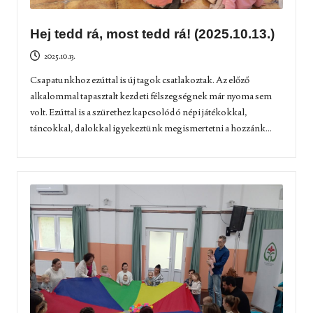
Hej tedd rá, most tedd rá! (2025.10.13.)
2025.10.13.
Csapatunkhoz ezúttal is új tagok csatlakoztak. Az előző
alkalommal tapasztalt kezdeti félszegségnek már nyoma sem
volt. Ezúttal is a szürethez kapcsolódó népi játékokkal,
táncokkal, dalokkal igyekeztünk megismertetni a hozzánk...