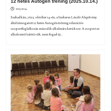
12 hetes Autogén tréning (2025.10.14.)
2025.10.14.
Szabadkán, 2025. október 14-én, a Szekeres László Alapítvány
által támogatott 12 hetes Autogén tréning relaxációs
csoportfoglalkozás második alkalmára került sor. A csoport ez
alkalomtól zárttá vált, nem fogad új...