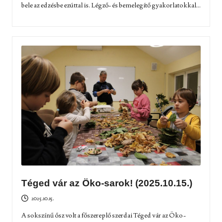
bele az edzésbe ezúttal is. Légző- és bemelegítő gyakorlatokkal...
Téged vár az Öko-sarok! (2025.10.15.)
2025.10.15.
A sokszínű ősz volt a főszereplő szerdai Téged vár az Öko-