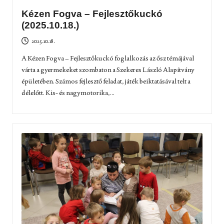
Kézen Fogva – Fejlesztőkuckó
(2025.10.18.)
2025.10.18.
A Kézen Fogva – Fejlesztőkuckó foglalkozás az ősz témájával
várta a gyermekeket szombaton a Szekeres László Alapítvány
épületében. Számos fejlesztő feladat, játék beiktatásával telt a
délelőtt. Kis- és nagymotorika,...