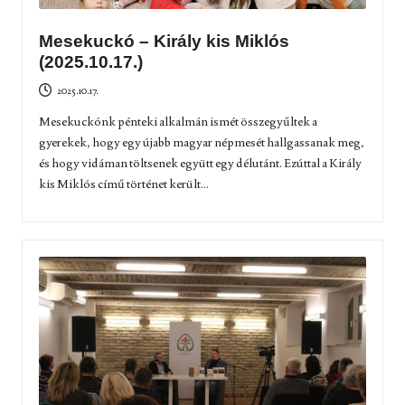
Mesekuckó – Király kis Miklós
(2025.10.17.)
2025.10.17.
Mesekuckónk pénteki alkalmán ismét összegyűltek a
gyerekek, hogy egy újabb magyar népmesét hallgassanak meg,
és hogy vidáman töltsenek együtt egy délutánt. Ezúttal a Király
kis Miklós című történet került...