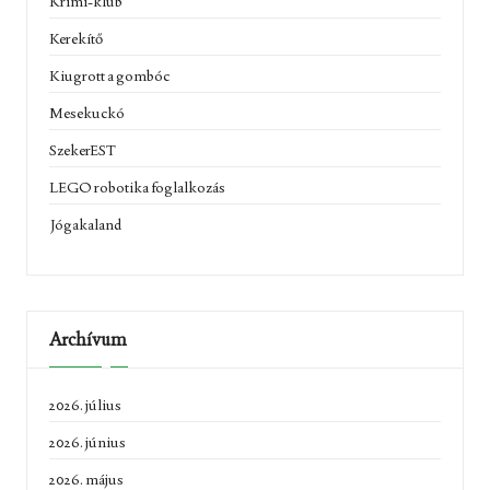
Krimi-klub
Kerekítő
Kiugrott a gombóc
Mesekuckó
SzekerEST
LEGO robotika foglalkozás
Jógakaland
Archívum
2026. július
2026. június
2026. május