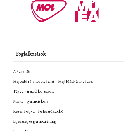
Foglalkozások
A Szakkör
Hej tedd rá, most tedd rá! – Hej! Másként tedd rá!
Téged vár az Öko-sarok!
Minta – gerinciskola
Kézen Fogva – Fejlesztőkuckó
Egészséges gerinctréning