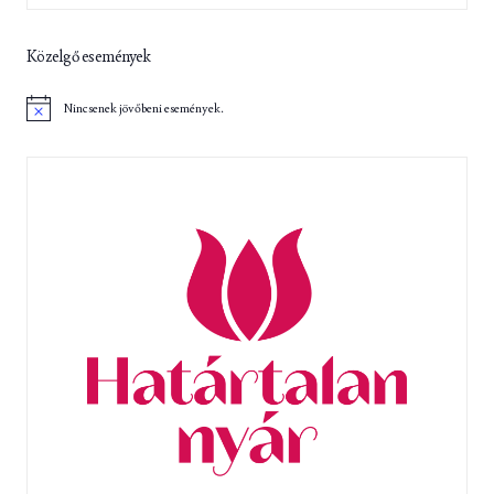
Közelgő események
Nincsenek jövőbeni események.
N
o
t
i
c
e