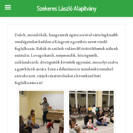
Szekeres László Alapítvány
Dalok, mondókák, hangszerek egész sorával várta legkisebb
vendégeinket kedden a Kiugrott a gombóc nevet viselő
foglalkozás. Babák és szüleik vidám fél órát tölthettek nálunk
ezúttal is. Lovagoltatók, tenyeresdik, höcögtetők,
csiklandozók, döcögtetők követték egymást, mosolyt csalva
a gyerkőcök arcára. Ezen a délutánon is mindenki remekül
szórakozott, várjuk résztvevőinket a következő heti
foglalkozásra is!