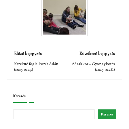
Post
Előző bejegyzés
Következő bejegyzés
navigation
Kerekítő foglalkozás Adán
ASzakkör – Gyöngykötés
(2025.10.27.)
(2025.10.28.)
Keresés
Keresés