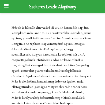
Szekeres László Alapítvány
Hősök és hősnők elnevezésű táborunk harmadik napján a
középkorban kalandoztunk a résztvevőkkel. Szerdán, július
23-án egy rendkívüli bemutatóval indítottuk a napot: a Szent
Longinus Középkori Hagyományőrző Egyesület tagjai
érkeztek a Szekeres László Alapítványba, hogy
szemléltessék, hogyan harcoltak a középkori hősök. A
csoporttagoknak lehetőségük adódott közelebbről is
megvizsgálni a lovagok harci viseletét, ezt követően pedig
egyedi címereket gyártottak a kézműves foglalkozás
részeként. A jól megérdemelt uzsonnaszünet után Hunyadi
Mátyás életéről tudhattunk meg érdekességeket, majd
ellátogattunk az igazságos Mátyást ábrázoló szoborhoz a
városban. A szerdai napot egy kreatív feladattal zártuk,
Mátyás király arcképét festettük meg víziszínessel. Sok
szeretettel várunk vissza Benneteket holnap is!