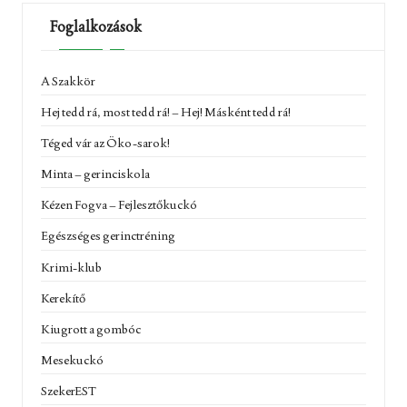
Foglalkozások
A Szakkör
Hej tedd rá, most tedd rá! – Hej! Másként tedd rá!
Téged vár az Öko-sarok!
Minta – gerinciskola
Kézen Fogva – Fejlesztőkuckó
Egészséges gerinctréning
Krimi-klub
Kerekítő
Kiugrott a gombóc
Mesekuckó
SzekerEST