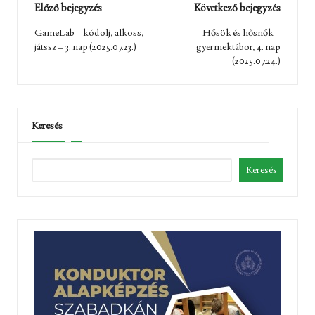
Post
Előző bejegyzés
Következő bejegyzés
navigation
GameLab – kódolj, alkoss,
Hősök és hősnők –
játssz – 3. nap (2025.07.23.)
gyermektábor, 4. nap
(2025.07.24.)
Keresés
Keresés