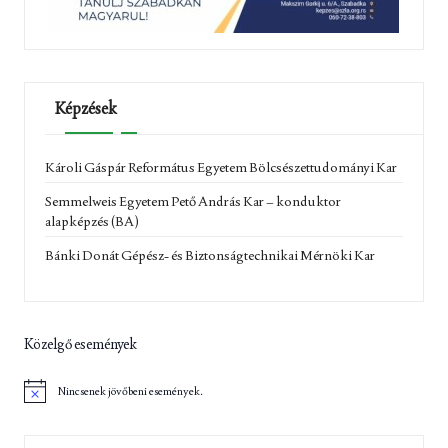
Képzések
Károli Gáspár Református Egyetem Bölcsészettudományi Kar
Semmelweis Egyetem Pető András Kar – konduktor
alapképzés (BA)
Bánki Donát Gépész- és Biztonságtechnikai Mérnöki Kar
Közelgő események
Nincsenek jövőbeni események.
N
o
t
i