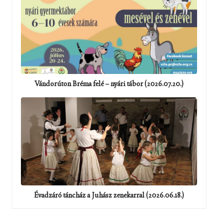
Vándorúton Bréma felé – nyári tábor (2026.07.20.)
Évadzáró táncház a Juhász zenekarral (2026.06.18.)