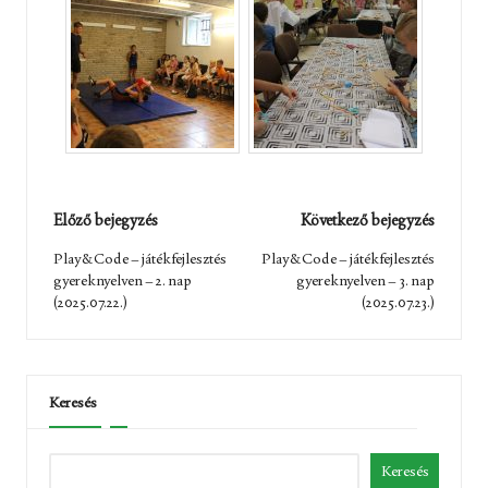
Post
Előző bejegyzés
Következő bejegyzés
navigation
Play&Code – játékfejlesztés
Play&Code – játékfejlesztés
gyereknyelven – 2. nap
gyereknyelven – 3. nap
(2025.07.22.)
(2025.07.23.)
Keresés
Keresés