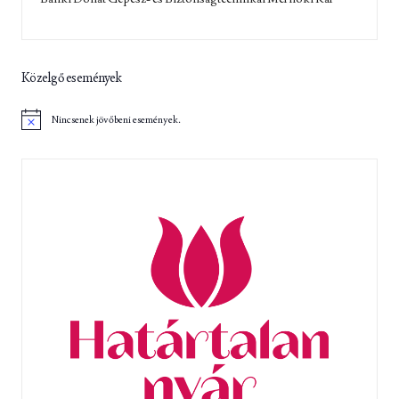
Közelgő események
Nincsenek jövőbeni események.
N
o
t
i
c
e