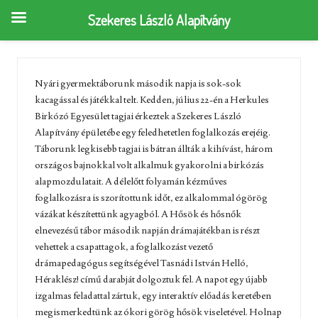
Szekeres László Alapítvány
Nyári gyermektáborunk második napja is sok-sok
kacagással és játékkal telt. Kedden, július 22-én a Herkules
Birkózó Egyesület tagjai érkeztek a Szekeres László
Alapítvány épületébe egy feledhetetlen foglalkozás erejéig.
Táborunk legkisebb tagjai is bátran állták a kihívást, három
országos bajnokkal volt alkalmuk gyakorolni a birkózás
alapmozdulatait. A délelőtt folyamán kézműves
foglalkozásra is szorítottunk időt, ez alkalommal ógörög
vázákat készítettünk agyagból. A Hősök és hősnők
elnevezésű tábor második napján drámajátékban is részt
vehettek a csapattagok, a foglalkozást vezető
drámapedagógus segítségével Tasnádi István Helló,
Héraklész! című darabját dolgoztuk fel. A napot egy újabb
izgalmas feladattal zártuk, egy interaktív előadás keretében
megismerkedtünk az ókori görög hősök viseletével. Holnap