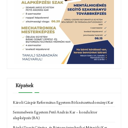
Képzések
Károli Gáspár Református Egyetem Bölcsészettudományi Kar
Semmelweis Egyetem Pető András Kar – konduktor
alapképzés (BA)
Bánki Donát Gépész- és Biztonságtechnikai Mérnöki Kar