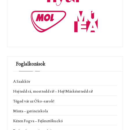
Foglalkozások
A Szakkör
Hej tedd rá, most tedd rá! – Hej! Másként tedd rá!
Téged vár az Öko-sarok!
Minta – gerinciskola
Kézen Fogva – Fejlesztőkuckó