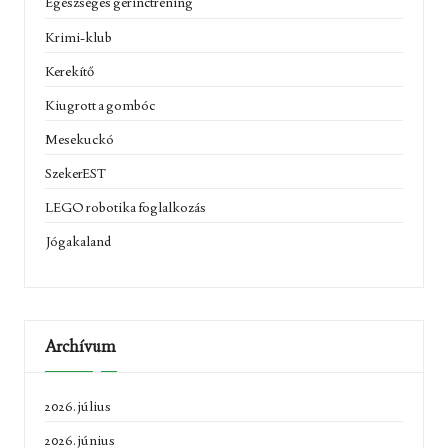
Egészséges gerinctréning
Krimi-klub
Kerekítő
Kiugrott a gombóc
Mesekuckó
SzekerEST
LEGO robotika foglalkozás
Jógakaland
Archívum
2026. július
2026. június