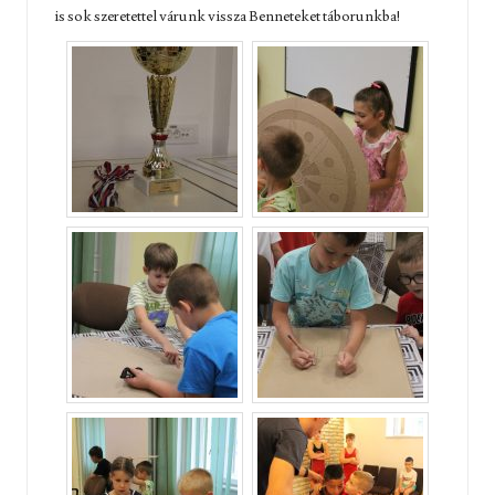
is sok szeretettel várunk vissza Benneteket táborunkba!