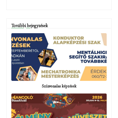
További bejegyzések
Színvonalas képzések