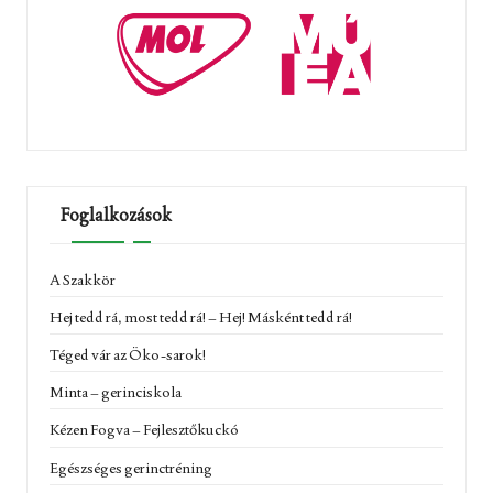
Foglalkozások
A Szakkör
Hej tedd rá, most tedd rá! – Hej! Másként tedd rá!
Téged vár az Öko-sarok!
Minta – gerinciskola
Kézen Fogva – Fejlesztőkuckó
Egészséges gerinctréning