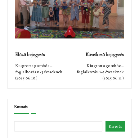
Post
Előző bejegyzés
Következő bejegyzés
navigation
Kiugrott a gombóc –
Kiugrott a gombóc –
foglalkozás 0-3 éveseknek
foglalkozás 0-3 éveseknek
(2025.06.10.)
(2025.06.11.)
Keresés
Keresés