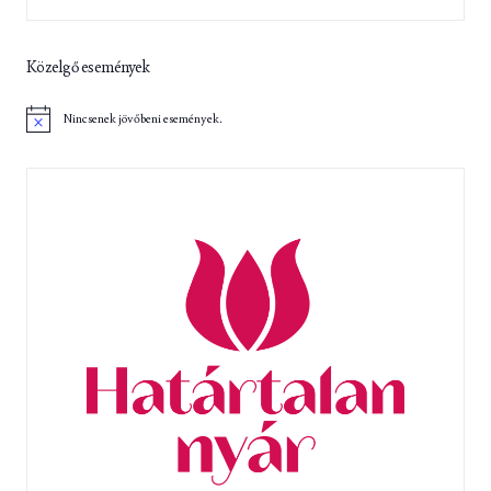
Közelgő események
Nincsenek jövőbeni események.
N
o
t
i
c
e