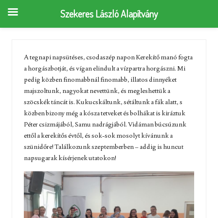
Szekeres László Alapítvány
A tegnapi napsütéses, csodaszép napon Kerekítő manó fogta
a horgászbotját, és vígan elindult a vízpartra horgászni. Mi
pedig közben finomabbnál finomabb, illatos dinnyéket
majszoltunk, nagyokat nevettünk, és megleshettük a
szöcskék táncát is. Kukucskáltunk, sétáltunk a fák alatt, s
közben bizony még a kósza tetveket és bolhákat is kiráztuk
Péter csizmájából, Samu nadrágjából. Vidáman búcsúzunk
ettől a kerekítős évtől, és sok-sok mosolyt kívánunk a
szünidőre! Találkozunk szeptemberben – addig is huncut
napsugarak kísérjenek utatokon!