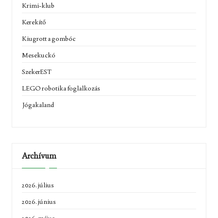
Krimi-klub
Kerekítő
Kiugrott a gombóc
Mesekuckó
SzekerEST
LEGO robotika foglalkozás
Jógakaland
Archívum
2026. július
2026. június
2026. május