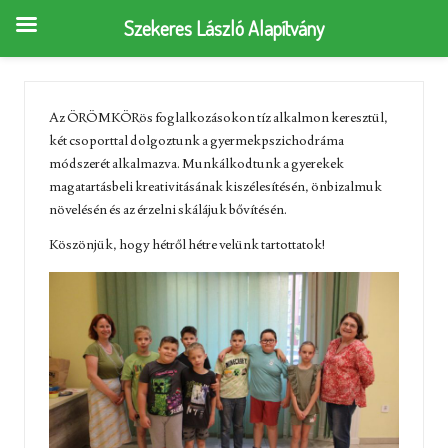
Szekeres László Alapítvány
Az ÖRÖMKÖRös foglalkozásokon tíz alkalmon keresztül,
két csoporttal dolgoztunk a gyermekpszichodráma
módszerét alkalmazva. Munkálkodtunk a gyerekek
magatartásbeli
kreativitásának kiszélesítésén, önbizalmuk
növelésén és az érzelni skálájuk bővítésén.
Köszönjük, hogy hétről hétre velünk tartottatok!