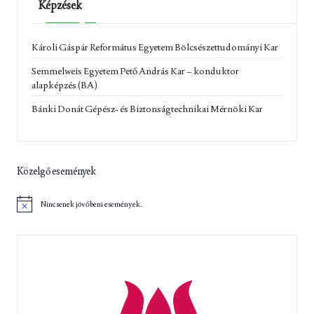
Képzések
Károli Gáspár Református Egyetem Bölcsészettudományi Kar
Semmelweis Egyetem Pető András Kar – konduktor
alapképzés (BA)
Bánki Donát Gépész- és Biztonságtechnikai Mérnöki Kar
Közelgő események
Nincsenek jövőbeni események.
N
o
t
i
c
e