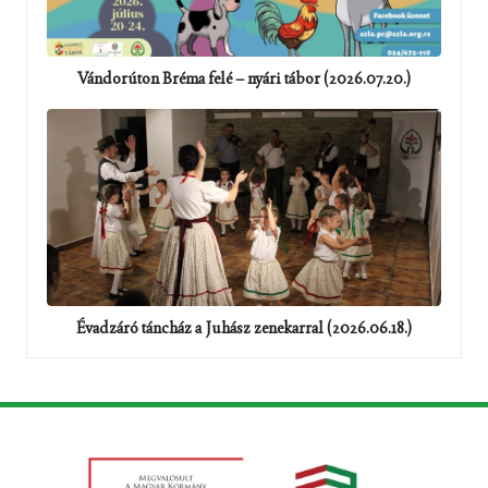
Vándorúton Bréma felé – nyári tábor (2026.07.20.)
Évadzáró táncház a Juhász zenekarral (2026.06.18.)