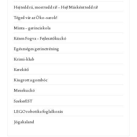
Hej tedd rá, most tedd rá! – Hej! Másként tedd rá!
Téged vár az Öko-sarok!
Minta – gerinciskola
Kézen Fogva – Fejlesztőkuckó
Egészséges gerinctréning
Krimi-klub
Kerekítő
Kiugrott a gombóc
Mesekuckó
SzekerEST
LEGO robotika foglalkozás
Jógakaland