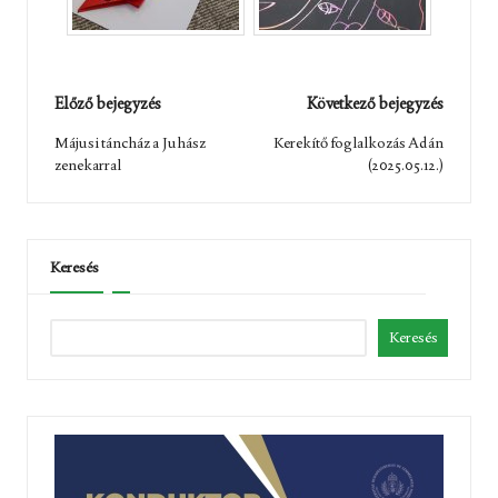
Post
Előző bejegyzés
Következő bejegyzés
navigation
Májusi táncház a Juhász
Kerekítő foglalkozás Adán
zenekarral
(2025.05.12.)
Keresés
Keresés