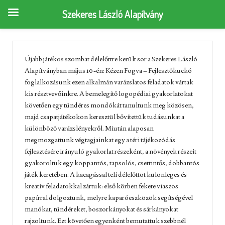
Szekeres László Alapítvány
Újabb játékos szombat délelőttre került sor a Szekeres László
Alapítványban május 10-én: Kézen Fogva – Fejlesztőkuckó
foglalkozásunk ezen alkalmán varázslatos feladatok vártak
kis résztvevőinkre. A bemelegítő logopédiai gyakorlatokat
követően egy tündéres mondókát tanultunk meg közösen,
majd csapatjátékokon keresztül bővítettük tudásunkat a
különböző varázslényekről. Miután alaposan
megmozgattunk végtagjainkat egy a téri tájékozódás
fejlesztésére irányuló gyakorlat részeként, a növények részeit
gyakoroltuk egy koppantós, tapsolós, csettintős, dobbantós
játék keretében. A kacagással teli délelőttöt különleges és
kreatív feladatokkal zártuk: első körben fekete viaszos
papírral dolgoztunk, melyre kaparóeszközök segítségével
manókat, tündéreket, boszorkányokat és sárkányokat
rajzoltunk. Ezt követően egyenként bemutattuk szebbnél