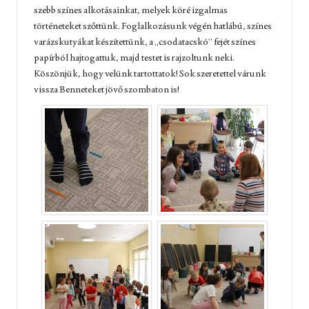
szebb színes alkotásainkat, melyek köré izgalmas
történeteket szőttünk. Foglalkozásunk végén hatlábú, színes
varázskutyákat készítettünk, a „csodatacskó” fejét színes
papírból hajtogattuk, majd testet is rajzoltunk neki.
Köszönjük, hogy velünk tartottatok! Sok szeretettel várunk
vissza Benneteket jövő szombaton is!