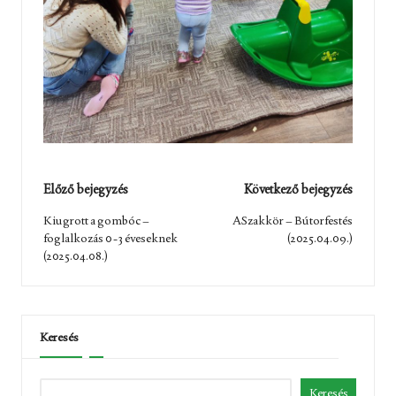
Post
Előző bejegyzés
Következő bejegyzés
navigation
Kiugrott a gombóc –
ASzakkör – Bútorfestés
foglalkozás 0-3 éveseknek
(2025.04.09.)
(2025.04.08.)
Keresés
Keresés