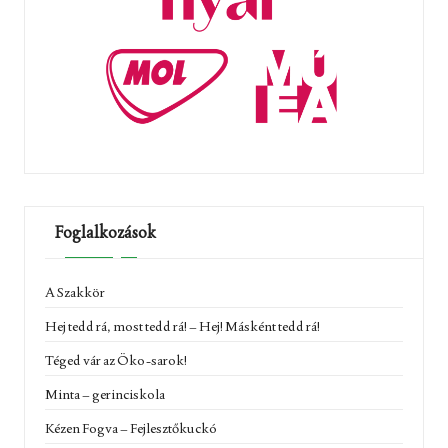
Foglalkozások
A Szakkör
Hej tedd rá, most tedd rá! – Hej! Másként tedd rá!
Téged vár az Öko-sarok!
Minta – gerinciskola
Kézen Fogva – Fejlesztőkuckó