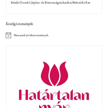
Bánki Donát Gépész- és Biztonságtechnikai Mérnöki Kar
Közelgő események
Nincsenek jövőbeni események.
N
o
t
i
c
e