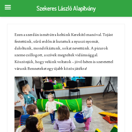
Szekeres László Alapítvány
Ezen a szerdán ismét útra keltünk Kerekítő manóval. Tojást
festettünk, sűrű erdőn át kutattuk a nyuszi nyomát,
daloltunk, mondókáztunk, sokat nevettünk. A picurok
szeme csillogott, a szívek megteltek vidámsággal.
Köszönjük, hogy velünk voltatok – jövő héten is szeretettel
várunk Benneteket egy újabb közös játékra!