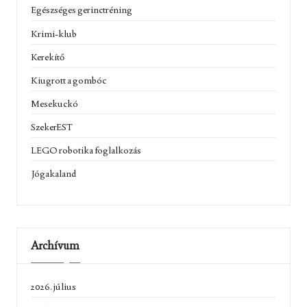
Egészséges gerinctréning
Krimi-klub
Kerekítő
Kiugrott a gombóc
Mesekuckó
SzekerEST
LEGO robotika foglalkozás
Jógakaland
Archívum
2026. július