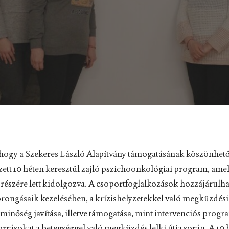
, hogy a Szekeres László Alapítvány támogatásának köszönhető
zett 10 héten keresztül zajló pszichoonkológiai program, amely
részére lett kidolgozva. A csoportfoglalkozások hozzájárulh
orongásaik kezelésében, a krízishelyzetekkel való megküzdési
minőség javítása, illetve támogatása, mint intervenciós progr
orrásokat a betegséggel való megküzdés lelki útja során. A 10 