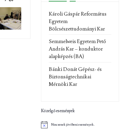
Károli Gáspár Református
Egyetem
Bölcsészettudományi Kar
Semmelweis Egyetem Pető
András Kar – konduktor
alapképzés (BA)
Bánki Donát Gépész- és
Biztonságtechnikai
Mérnöki Kar
Közelgő események
Nincsenek jövőbeni események.
N
o