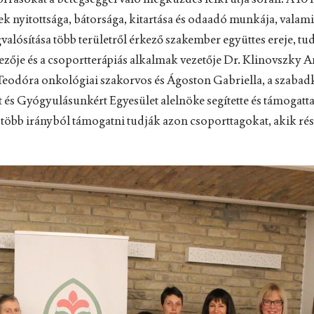
ek nyitottsága, bátorsága, kitartása és odaadó munkája, valam
ósítása több területről érkező szakember együttes ereje, tud
ezője és a csoportterápiás alkalmak vezetője Dr. Klinovszky 
Teodóra onkológiai szakorvos és Ágoston Gabriella, a szabad
és Gyógyulásunkért Egyesület alelnöke segítette és támogatta
több irányból támogatni tudják azon csoporttagokat, akik rés