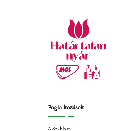
t
i
c
e
Foglalkozások
A Szakkör