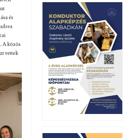
int
ása és
Andrea
kai
. A közös
zt vettek