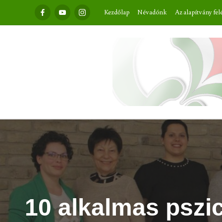
Facebook
Youtube
Instagram
Kezdőlap
Névadónk
Az alapítvány fel
10 alkalmas pszi