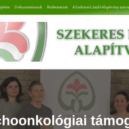
építése
Dokumentumok
Közbeszerzés
A Szekeres László Alapítvány szerv
choonkológiai támo