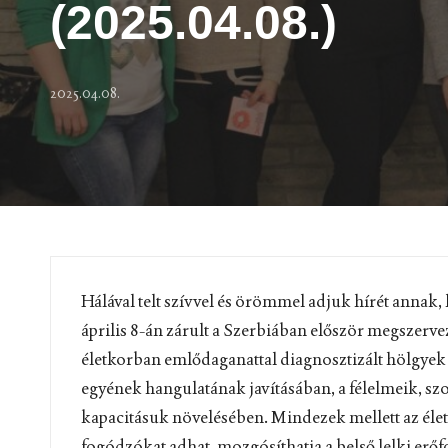
(2025.04.08.)
2025.04.08.
Hálával telt szívvel és örömmel adjuk hírét annak
április 8-án zárult a Szerbiában először megszerve
életkorban emlődaganattal diagnosztizált hölgyek 
egyének hangulatának javításában, a félelmeik, sz
kapacitásuk növelésében. Mindezek mellett az élet
fogódzókat adhat, mozgósíthatja a belső lelki erőf