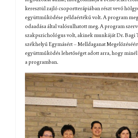
keresztül zajló csoportterápiában részt vevő hölgy
együttműködése példaértékű volt. A program megval
odaadása által valósulhatott meg. A program szerv
szakpszichológus volt, akinek munkáját Dr. Bagi 
székhelyű Egymásért – Melldaganat Megelőzéséért 
együttműködés lehetőséget adott arra, hogy minél 
a programban.