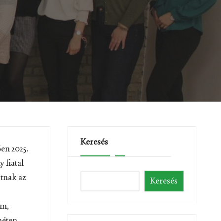
Keresés
en 2025.
 fiatal
atnak az
Keresés
am,
héten