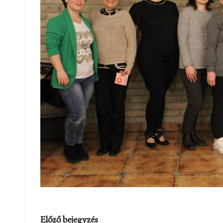
Post
Előző bejegyzés