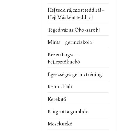
Hej tedd rá, most tedd rá! –
Hej! Másként tedd rá!
Téged vár az Öko-sarok!
Minta – gerinciskola
Kézen Fogva –
Fejlesztőkuckó
Egészséges gerinctréning
Krimi-klub
Kerekítő
Kiugrott a gombóc
Mesekuckó