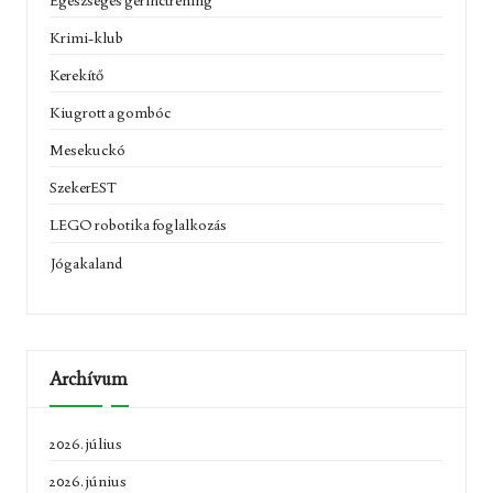
Krimi-klub
Kerekítő
Kiugrott a gombóc
Mesekuckó
SzekerEST
LEGO robotika foglalkozás
Jógakaland
Archívum
2026. július
2026. június