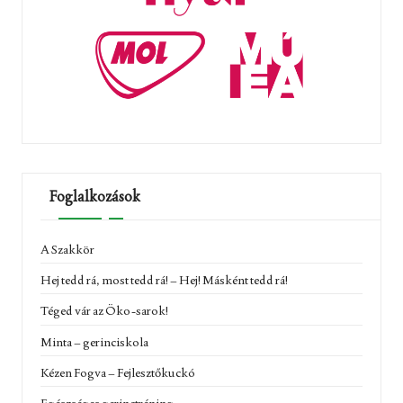
Foglalkozások
A Szakkör
Hej tedd rá, most tedd rá! – Hej! Másként tedd rá!
Téged vár az Öko-sarok!
Minta – gerinciskola
Kézen Fogva – Fejlesztőkuckó
Egészséges gerinctréning