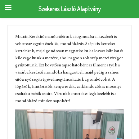
Szekeres László Alapítvány
Miután Kerekítő manót rábírtuk a fogmosásra, kezdetét is
vehette az együtt éneklés, mondókázás. Szép kis kerteket
kerteltünk, majd gondosan megpatkoltuk a lovacskáinkat és
kilovagoltunk a mezőre, ahol nagyon sok szép mezei virágot
gyűjtöttünk. Ezt követően tapsoltatóként az Elment a tyúk a
vásárba kezdetű mondóka hangzott el, majd pedig a színes
ejtőernyő segítségével megtáncoltattuk a gombócokat. A
lógázók, hintáztatók, tenyeresdik, csiklandozók is mosolyt
csaltak a babák arcára. Várunk benneteket legközelebb is a
mondókázó mindennapokért!