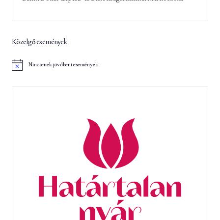
Közelgő események
Nincsenek jövőbeni események.
N
o
t
i
c
e