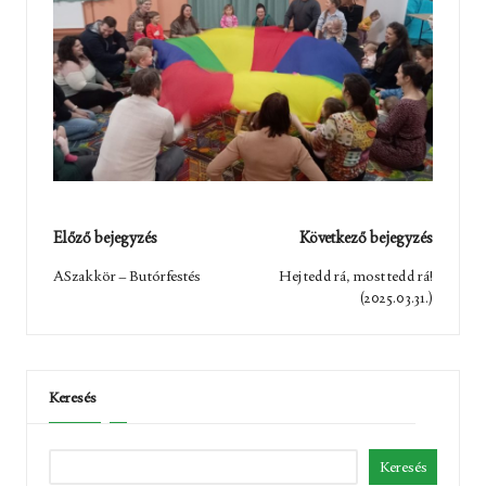
Post
Előző bejegyzés
Következő bejegyzés
navigation
ASzakkör – Butórfestés
Hej tedd rá, most tedd rá!
(2025.03.31.)
Keresés
Keresés