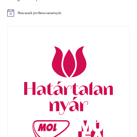
Nincsenek jövőbeni események.
N
o
t
i
c
e