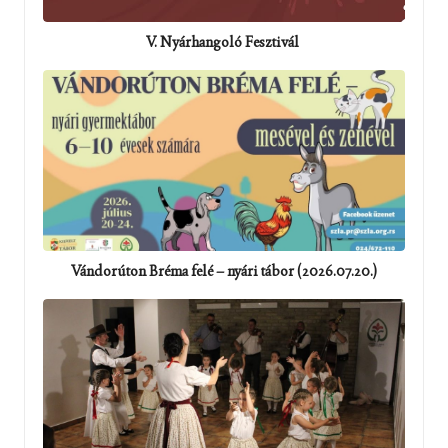
V. Nyárhangoló Fesztivál
Vándorúton Bréma felé – nyári tábor (2026.07.20.)