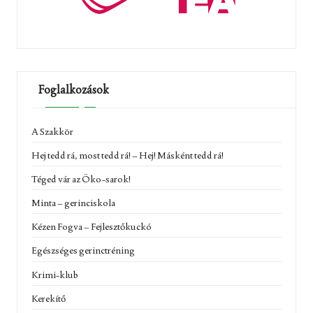
Foglalkozások
A Szakkör
Hej tedd rá, most tedd rá! – Hej! Másként tedd rá!
Téged vár az Öko-sarok!
Minta – gerinciskola
Kézen Fogva – Fejlesztőkuckó
Egészséges gerinctréning
Krimi-klub
Kerekítő