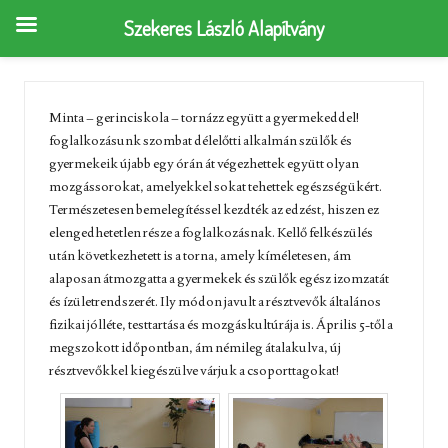
Szekeres László Alapítvány
Minta – gerinciskola – tornázz együtt a gyermekeddel!
foglalkozásunk szombat délelőtti alkalmán szülők és
gyermekeik újabb egy órán át végezhettek együtt olyan
mozgássorokat, amelyekkel sokat tehettek egészségükért.
Természetesen bemelegítéssel kezdték az edzést, hiszen ez
elengedhetetlen része a foglalkozásnak. Kellő felkészülés
után következhetett is a torna, amely kíméletesen, ám
alaposan átmozgatta a gyermekek és szülők egész izomzatát
és ízületrendszerét. Ily módon javult a résztvevők általános
fizikai jólléte, testtartása és mozgáskultúrája is. Április 5-től a
megszokott időpontban, ám némileg átalakulva, új
résztvevőkkel kiegészülve várjuk a csoporttagokat!