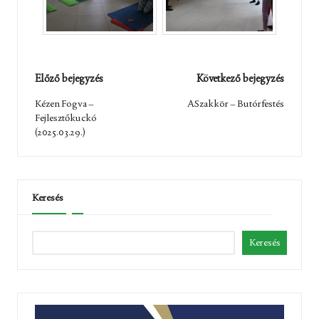
Post
Előző bejegyzés
Következő bejegyzés
navigation
Kézen Fogva –
ASzakkör – Butórfestés
Fejlesztőkuckó
(2025.03.29.)
Keresés
Keresés