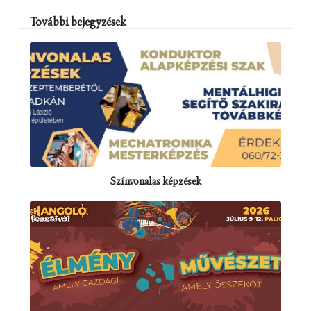
További bejegyzések
Színvonalas képzések