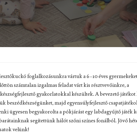
lesztőkuckó foglalkozásunkra vártuk a 6–10 éves gyermekeket
őttön számtalan izgalmas feladat várt kis résztvevőinkre, a
s készségfejlesztő gyakorlatokkal készültek. A bevezető játéko
ük beszédkészségünket, majd egyensúlyfejlesztő csapatjátéko
nki ügyesen begyakorolta a pókjárást egy labdagyűjtő játék k
arátainknak segítettünk hálót szőni színes fonálból. Jövő hét
satok velünk!