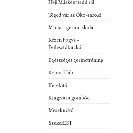
Hej! Másként tedd rá!
Téged vár az Öko-sarok!
Minta – gerinciskola
Kézen Fogva –
Fejlesztőkuckó
Egészséges gerinctréning
Krimi-klub
Kerekítő
Kiugrott a gombóc
Mesekuckó
SzekerEST