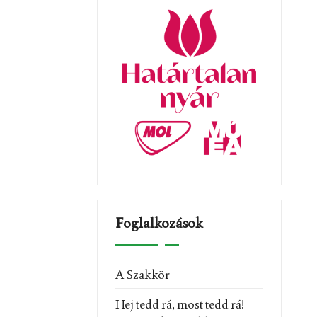
Foglalkozások
A Szakkör
Hej tedd rá, most tedd rá! –