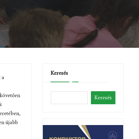
Keresés
 a
t követően
Keresés
k
eretében,
en újabb