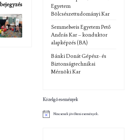
bejegyzés
Egyetem
Bölcsészettudományi Kar
Semmelweis Egyetem Pető
András Kar – konduktor
alapképzés (BA)
Bánki Donát Gépész- és
Biztonságtechnikai
Mérnöki Kar
Közelgő események
Nincsenek jövőbeni események.
N
o
t
i
c
e