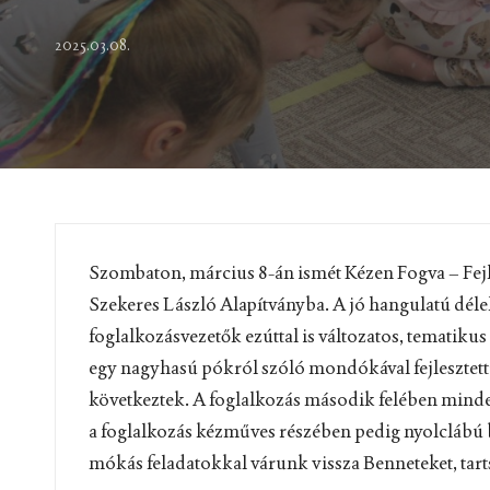
2025.03.08.
Szombaton, március 8-án ismét Kézen Fogva – Fej
Szekeres László Alapítványba. A jó hangulatú délel
foglalkozásvezetők ezúttal is változatos, tematiku
egy nagyhasú pókról szóló mondókával fejlesztett
következtek. A foglalkozás második felében minde
a foglalkozás kézműves részében pedig nyolclábú b
mókás feladatokkal várunk vissza Benneteket, tart