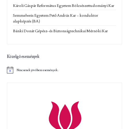
Károli Gáspár Református Egyetem Bölcsészettudományi Kar
Semmelweis Egyetem Pető András Kar – konduktor
alapképzés (BA)
Bánki Donát Gépész- és Biztonságtechnikai Mérnöki Kar
Közelgő események
Nincsenek jövőbeni események.
N
o
t
i
c
e