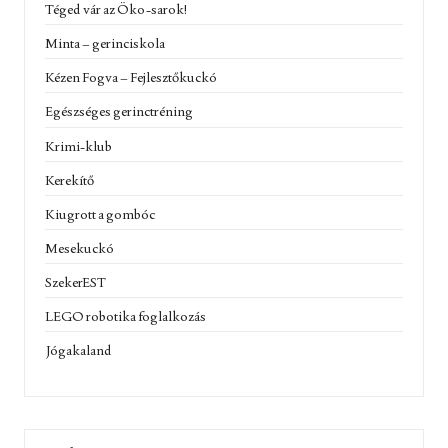
Téged vár az Öko-sarok!
Minta – gerinciskola
Kézen Fogva – Fejlesztőkuckó
Egészséges gerinctréning
Krimi-klub
Kerekítő
Kiugrott a gombóc
Mesekuckó
SzekerEST
LEGO robotika foglalkozás
Jógakaland