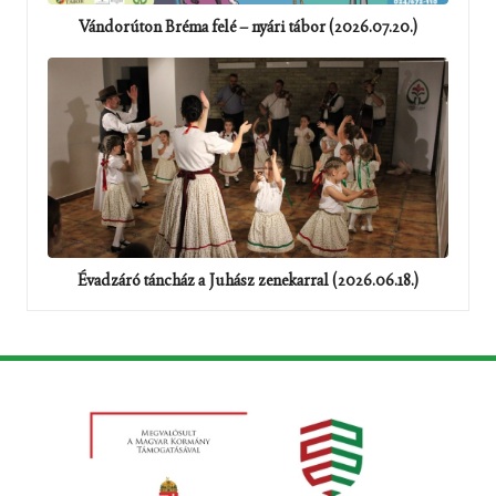
Vándorúton Bréma felé – nyári tábor (2026.07.20.)
Évadzáró táncház a Juhász zenekarral (2026.06.18.)