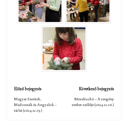
Post
Előző bejegyzés
Következő bejegyzés
navigation
Magyar Szentek,
Mesekuckó – A szegény
Madonnák és Angyalok –
ember szőlője (2024.12.20.)
tárlat (2024.12.19.)