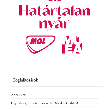
Foglalkozások
A Szakkör
Hej tedd rá, most tedd rá! – Hej! Másként tedd rá!