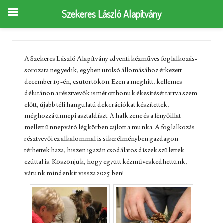
Szekeres László Alapítvány
A Szekeres László Alapítvány adventi kézműves foglalkozás-
sorozata negyedik, egyben utolsó állomásához érkezett
december 19-én, csütörtökön. Ezen a meghitt, kellemes
délutánon a résztvevők ismét otthonuk ékesítését tartva szem
előtt, újabb téli hangulatú dekorációkat készítettek,
méghozzá ünnepi asztaldíszt. A halk zene és a fenyőillat
mellett ünnepváró légkörben zajlott a munka. A foglalkozás
résztvevői ez alkalommal is sikerélményben gazdagon
térhettek haza, hiszen igazán csodálatos díszek születtek
ezúttal is. Köszönjük, hogy együtt kézműveskedhettünk,
várunk mindenkit vissza 2025-ben!