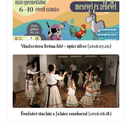
Vándorúton Bréma felé – nyári tábor (2026.07.20.)
Évadzáró táncház a Juhász zenekarral (2026.06.18.)