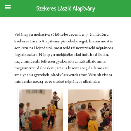
Szekeres László Alapítvány
Vidám gyermekzsivaj töltötte be december 9-én, hétfőn a
Szekeres László Alapítvány pincehelyiségét, hiszen most is
sor került a Hej tedd rá, most tedd rá! nevet viselő néptáncos
foglalkozásra. Népi gyermekjátékokkal indult a délután,
majd mindenki lelkesen gyakorolta a múlt alkalommal
megismert új dalocskát. Játék is kísérte a víg dallamokat,
amelyben a gyerekek jókedvűen vettek részt. Várunk vissza
mindenkit a 2024-es év utolsó néptáncos alkalmára!