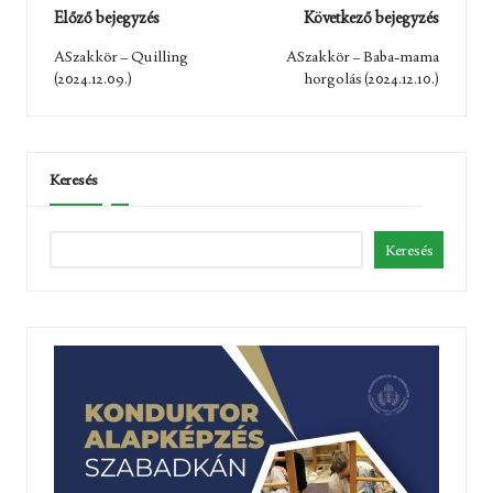
Post
Előző bejegyzés
Következő bejegyzés
navigation
ASzakkör – Quilling
ASzakkör – Baba-mama
(2024.12.09.)
horgolás (2024.12.10.)
Keresés
Keresés