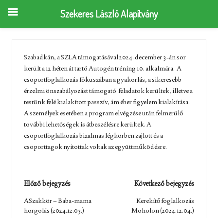
Szekeres László Alapítvány
Szabadkán, a SZLA támogatásával 2024. december 3-án sor
került a 12 héten át tartó Autogén tréning 10. alkalmára. A
csoportfoglalkozás fókuszában a gyakorlás, a sikeresebb
érzelmi önszabályozást támogató feladatok kerültek, illetve a
testünk felé kialakított passzív, ám éber figyelem kialakítása.
A személyek esetében a program elvégzése után felmerülő
további lehetőségek is átbeszélésre kerültek. A
csoportfoglalkozás bizalmas légkörben zajlott és a
csoporttagok nyitottak voltak az együttműködésre.
Post
Előző bejegyzés
Következő bejegyzés
navigation
ASzakkör – Baba-mama
Kerekítő foglalkozás
horgolás (2024.12.03.)
Moholon (2024.12.04.)