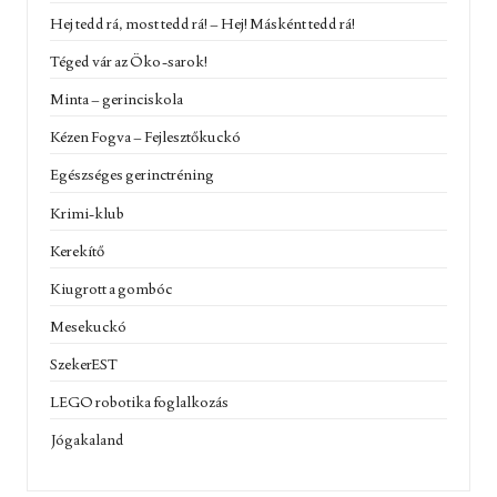
Hej tedd rá, most tedd rá! – Hej! Másként tedd rá!
Téged vár az Öko-sarok!
Minta – gerinciskola
Kézen Fogva – Fejlesztőkuckó
Egészséges gerinctréning
Krimi-klub
Kerekítő
Kiugrott a gombóc
Mesekuckó
SzekerEST
LEGO robotika foglalkozás
Jógakaland