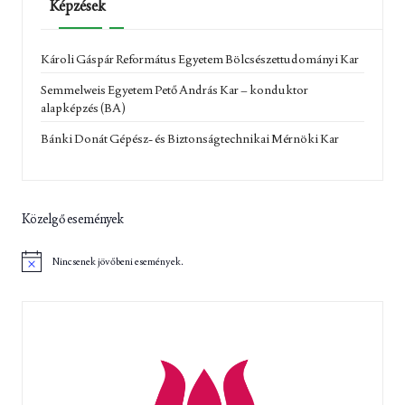
Képzések
Károli Gáspár Református Egyetem Bölcsészettudományi Kar
Semmelweis Egyetem Pető András Kar – konduktor
alapképzés (BA)
Bánki Donát Gépész- és Biztonságtechnikai Mérnöki Kar
Közelgő események
Nincsenek jövőbeni események.
N
o
t
i
c
e