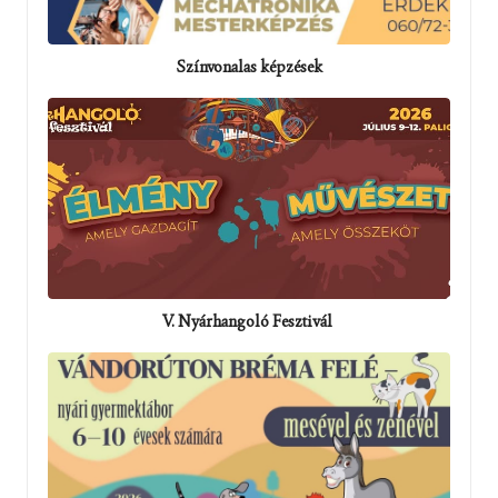
Színvonalas képzések
V. Nyárhangoló Fesztivál