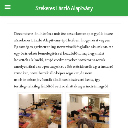
Szekeres László Alapítvány
December 2-án, hétfőn a már összeszokott csapat gyűlt össze
a Szekeres László Alapítvány épületében, hogy részt vegyen
Egészséges gerinctréning nevet viselő foglalkozásunkon. Az
egy órás edzés bemelegítéssel kezdődött, majd egymást
követték a kímélő, ám jó eredményeket hozó tornasorok,
amelyek által a csoporttagok tovább erősíthették a gerinctartó
izmokat, növelhették állóképességüket, de nem
utolsósorban javították általános közérzetüket is, így
testileg-lelkileg feltöltődve távozhattak a gerinctréningről.