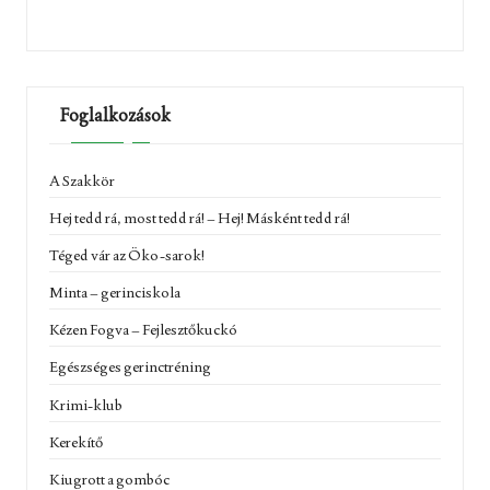
Foglalkozások
A Szakkör
Hej tedd rá, most tedd rá! – Hej! Másként tedd rá!
Téged vár az Öko-sarok!
Minta – gerinciskola
Kézen Fogva – Fejlesztőkuckó
Egészséges gerinctréning
Krimi-klub
Kerekítő
Kiugrott a gombóc