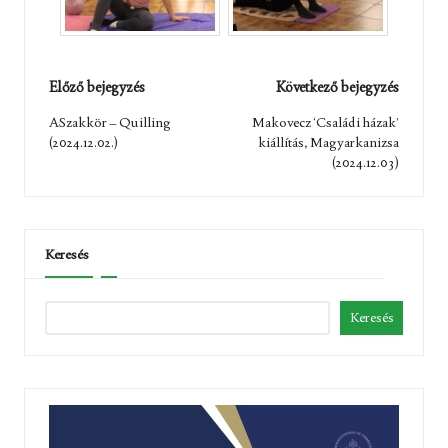
Post
Előző bejegyzés
Következő bejegyzés
navigation
ASzakkör – Quilling
Makovecz ‘Családi házak’
(2024.12.02.)
kiállítás, Magyarkanizsa
(2024.12.03)
Keresés
Keresés