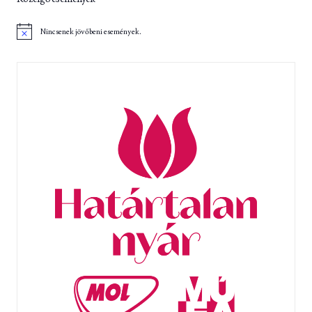
Nincsenek jövőbeni események.
N
o
t
i
c
e