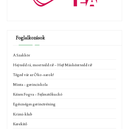
Foglalkozások
A Szakkör
Hej tedd rá, most tedd rá! – Hej! Másként tedd rá!
Téged vár az Öko-sarok!
Minta – gerinciskola
Kézen Fogva – Fejlesztőkuckó
Egészséges gerinctréning
Krimi-klub
Kerekítő