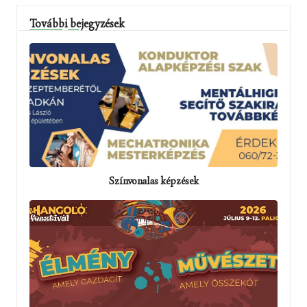
További bejegyzések
Színvonalas képzések