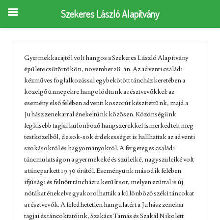
Szekeres László Alapítvány
Gyermekkacajtól volt hangos a Szekeres László Alapítvány
épülete csütörtökön, november 28-án. Az adventi családi
kézműves foglalkozással egybekötött táncház keretében a
közelgő ünnepekre hangolódtunk a résztvevőkkel: az
esemény első felében adventi koszorút készítettünk, majd a
Juhász zenekarral énekeltünk közösen. Közönségünk
legkisebb tagjai különböző hangszerekkel ismerkedtek meg
testközelből, de sok-sok érdekességet is hallhattak az adventi
szokásokról és hagyományokról. A fergeteges családi
táncmulatságon a gyermekeké és szüleiké, nagyszüleiké volt
a táncparkett 19:30 órától. Eseményünk második felében
ifjúsági és felnőtt táncházra került sor, melyen ezúttal is új
nótákat énekelve gyakorolhatták a különböző széki táncokat
a résztvevők. A feledhetetlen hangulatért a Juhász zenekar
tagjai és táncoktatóink, Szakács Tamás és Szakál Nikolett