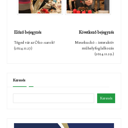
Post
Előző bejegyzés
Következő bejegyzés
navigation
Téged vár az Öko-sarok!
Mesekuckó – interaktív
(2024.11.27.)
műhelyfoglalkozás
(2024.11.29.)
Keresés
Keresés