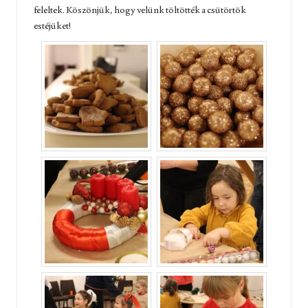
feleltek. Köszönjük, hogy velünk töltötték a csütörtök
estéjüket!