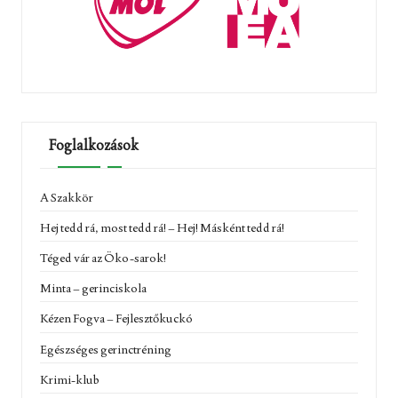
Foglalkozások
A Szakkör
Hej tedd rá, most tedd rá! – Hej! Másként tedd rá!
Téged vár az Öko-sarok!
Minta – gerinciskola
Kézen Fogva – Fejlesztőkuckó
Egészséges gerinctréning
Krimi-klub