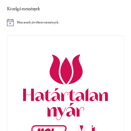
Közelgő események
Nincsenek jövőbeni események.
N
o
t
i
c
e