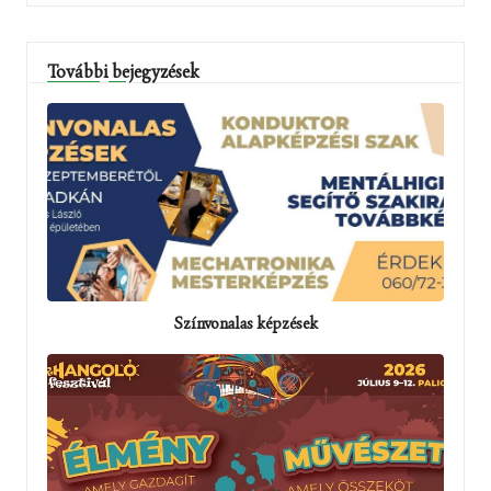
További bejegyzések
Színvonalas képzések