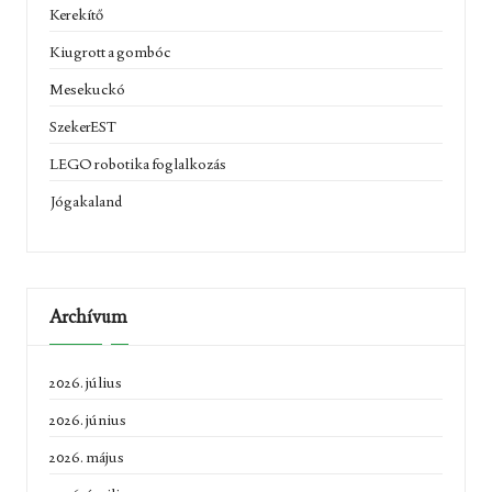
Kerekítő
Kiugrott a gombóc
Mesekuckó
SzekerEST
LEGO robotika foglalkozás
Jógakaland
Archívum
2026. július
2026. június
2026. május