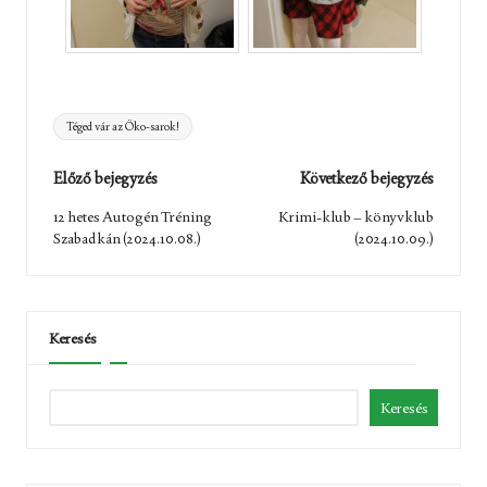
Tags:
Téged vár az Öko-sarok!
Post
Előző bejegyzés
Következő bejegyzés
navigation
12 hetes Autogén Tréning
Krimi-klub – könyvklub
Szabadkán (2024.10.08.)
(2024.10.09.)
Keresés
Keresés