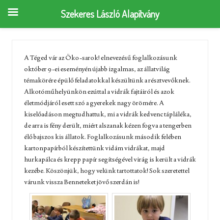
Szekeres László Alapítvány
A Téged vár az Öko-sarok! elnevezésű foglalkozásunk
október 9-ei eseményén újabb izgalmas, az állatvilág
témakörére épülő feladatokkal készültünk a résztvevőknek.
Alkotóműhelyünkön ezúttal a vidrák fajtáiról és azok
életmódjáról esett szó a gyerekek nagy örömére. A
kiselőadáson megtudhattuk, mi a vidrák kedvenc tápláléka,
de arra is fény derült, miért alszanak kézen fogva a tengerben
élő bajszos kis állatok. Foglalkozásunk második felében
kartonpapírból készítettünk vidám vidrákat, majd
hurkapálca és krepp papír segítségével virág is került a vidrák
kezébe. Köszönjük, hogy velünk tartottatok! Sok szeretettel
várunk vissza Benneteket jövő szerdán is!