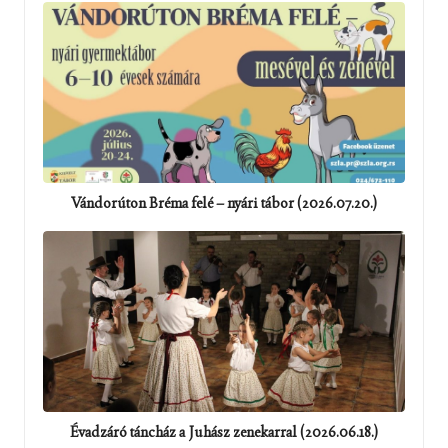
Vándorúton Bréma felé – nyári tábor (2026.07.20.)
Évadzáró táncház a Juhász zenekarral (2026.06.18.)