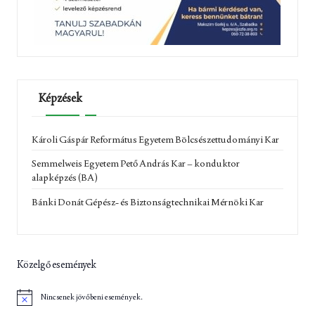
Képzések
Károli Gáspár Református Egyetem Bölcsészettudományi Kar
Semmelweis Egyetem Pető András Kar – konduktor
alapképzés (BA)
Bánki Donát Gépész- és Biztonságtechnikai Mérnöki Kar
Közelgő események
Nincsenek jövőbeni események.
N
o