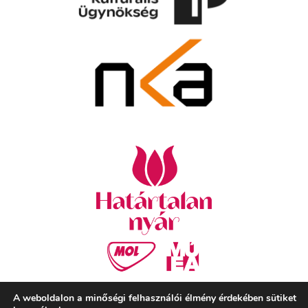
A weboldalon a minőségi felhasználói élmény érdekében sütiket