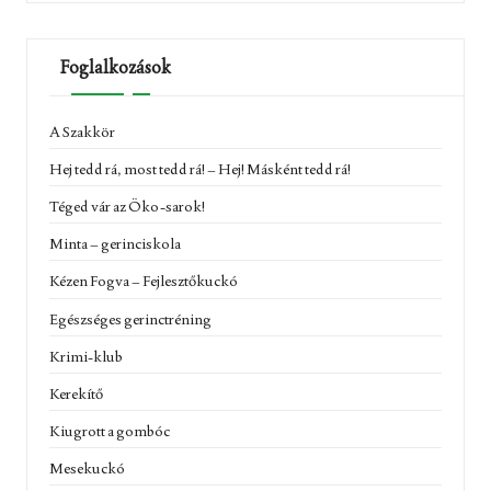
Foglalkozások
A Szakkör
Hej tedd rá, most tedd rá! – Hej! Másként tedd rá!
Téged vár az Öko-sarok!
Minta – gerinciskola
Kézen Fogva – Fejlesztőkuckó
Egészséges gerinctréning
Krimi-klub
Kerekítő
Kiugrott a gombóc
Mesekuckó