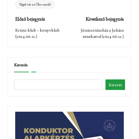
Tags:
Téged vár az Öko-sarok!
Post
Előző bejegyzés
Következő bejegyzés
navigation
Krimi-klub – könyvklub
Júniusi táncház a Juhász
(2024.06.12.)
zenekarral (2024.06.12.)
Keresés
Keresés