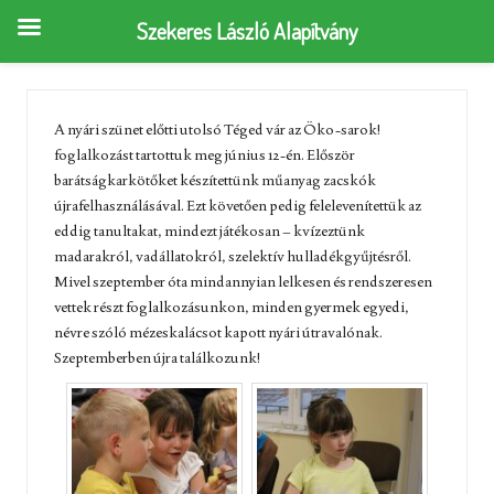
Szekeres László Alapítvány
A nyári szünet előtti utolsó Téged vár az Öko-sarok!
foglalkozást tartottuk meg június 12-én. Először
barátságkarkötőket készítettünk műanyag zacskók
újrafelhasználásával. Ezt követően pedig felelevenítettük az
eddig tanultakat, mindezt játékosan – kvízeztünk
madarakról, vadállatokról, szelektív hulladékgyűjtésről.
Mivel szeptember óta mindannyian lelkesen és rendszeresen
vettek részt foglalkozásunkon, minden gyermek egyedi,
névre szóló mézeskalácsot kapott nyári útravalónak.
Szeptemberben újra találkozunk!