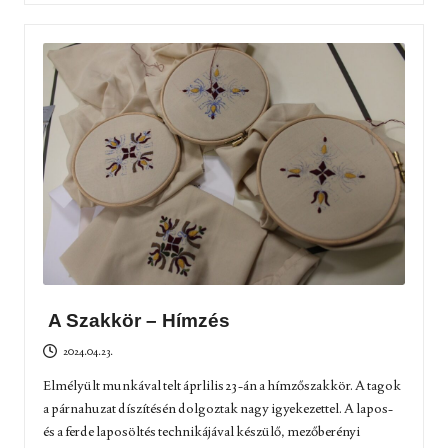
A Szakkör – Hímzés
2024.04.23.
Elmélyült munkával telt áprlilis 23-án a hímzőszakkör. A tagok
a párnahuzat díszítésén dolgoztak nagy igyekezettel. A lapos-
és a ferde laposöltés technikájával készülő, mezőberényi