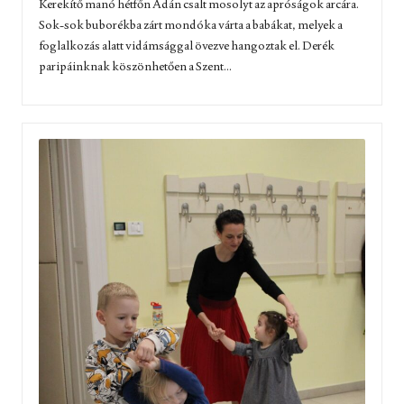
Kerekítő manó hétfőn Adán csalt mosolyt az apróságok arcára.
Sok-sok buborékba zárt mondóka várta a babákat, melyek a
foglalkozás alatt vidámsággal övezve hangoztak el. Derék
paripáinknak köszönhetően a Szent...