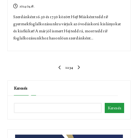
2024.04.18.
Szerdánként 16.30 és 17.30 között Hej! Másként tedd rá!
gyermekfoglalkozásunkra várjuk az óvodáskorú kislányokat
és kisfiúkat! A már jól ismert Hej tedd rá, most tedd rá!
foglalkozásunkhoz hasonlóan szerdánként...
Bejegyzések
1
2
3
4
ELŐZŐ
KÖVETKEZŐ
lapozása
OLDAL
OLDAL
Keresés
Keresés