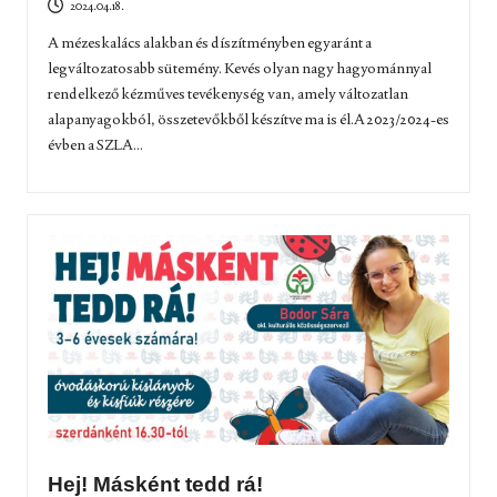
2024.04.18.
A mézeskalács alakban és díszítményben egyaránt a
legváltozatosabb sütemény. Kevés olyan nagy hagyománnyal
rendelkező kézműves tevékenység van, amely változatlan
alapanyagokból, összetevőkből készítve ma is él.A 2023/2024-es
évben a SZLA...
Hej! Másként tedd rá!