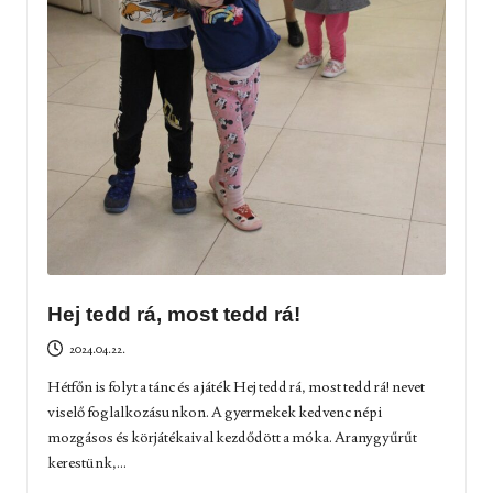
Hej tedd rá, most tedd rá!
2024.04.22.
Hétfőn is folyt a tánc és a játék Hej tedd rá, most tedd rá! nevet
viselő foglalkozásunkon. A gyermekek kedvenc népi
mozgásos és körjátékaival kezdődött a móka. Aranygyűrűt
kerestünk,...