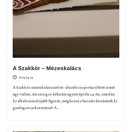
A Szakkör – Mézeskalács
2024.04.24.
A Szakkör mézeskalácssütő és -díszítő csoportja töltött ismét
egy vidám, ám szorgos délutánt együtt április 24-én, szerdán.
Ez alkalommal újabb figurát, méghozzá a huszárt díszítették ki
gazdagon cukormázzal. A...