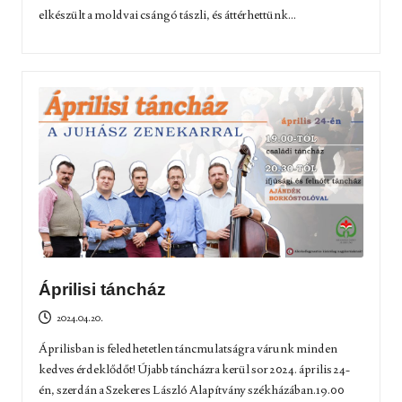
elkészült a moldvai csángó tászli, és áttérhettünk...
Áprilisi táncház
2024.04.20.
Áprilisban is feledhetetlen táncmulatságra várunk minden
kedves érdeklődőt! Újabb táncházra kerül sor 2024. április 24-
én, szerdán a Szekeres László Alapítvány székházában.19.00