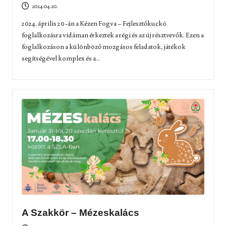
2024.04.20.
2024. április 20-án a Kézen Fogva – Fejlesztőkuckó
foglalkozásra vidáman érkeztek a régi és az új résztvevők. Ezen a
foglalkozáson a különböző mozgásos feladatok, játékok
segítségével komplex és a...
A Szakkör – Mézeskalács