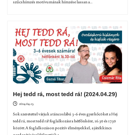
szűcshímzés motívumának hímzése lassan a...
Hej tedd rá, most tedd rá! (2024.04.29)
2024.04.23.
Sok szeretettel várjuk a táncoslábú 3-6 éves gyerkőcöket a Hej
tedd rá, most tedd rá! foglalkozásra hétfőnként, 16.30 és 17.30
között.A foglalkozáson pozitív élményekkel, a játékkincs
gazdagításával fejlesztjük a...