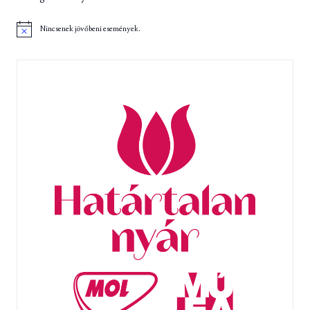
Nincsenek jövőbeni események.
N
o
t
i
c
e