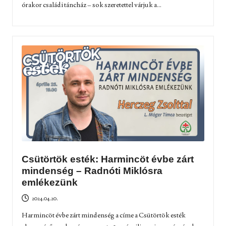
órakor családi táncház – sok szeretettel várjuk a...
Csütörtök esték: Harmincöt évbe zárt
mindenség – Radnóti Miklósra
emlékezünk
2024.04.20.
Harmincöt évbe zárt mindenség a címe a Csütörtök esték