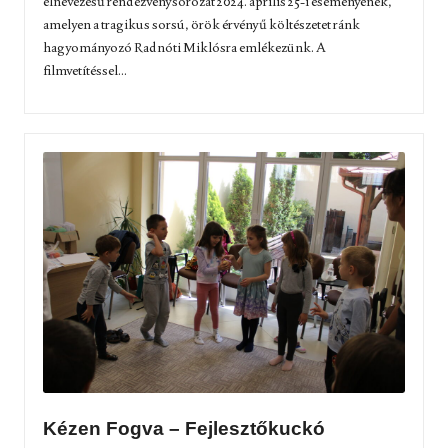
elnevezésű rendezvénysorozat 2024. április 25-i eseményének,
amelyen a tragikus sorsú, örök érvényű költészetet ránk
hagyományozó Radnóti Miklósra emlékezünk. A
filmvetítéssel...
Kézen Fogva – Fejlesztőkuckó