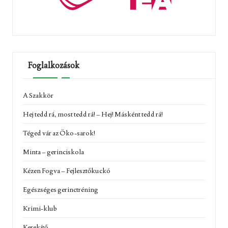
Foglalkozások
A Szakkör
Hej tedd rá, most tedd rá! – Hej! Másként tedd rá!
Téged vár az Öko-sarok!
Minta – gerinciskola
Kézen Fogva – Fejlesztőkuckó
Egészséges gerinctréning
Krimi-klub
Kerekítő