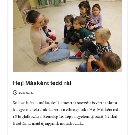
Hej! Másként tedd rá!
2024.04.24.
Sok-sok játék, móka, de új ismeretek szerzése is várt azokra a
kisgyermekekre, akik szerdán ellátogattak a Hej! Másként tedd
rá! foglalkozásra. Bemelegítésképp figyelemfejlesztő játékkal
kezdtünk, majd új tagjaink mutatkoztak...