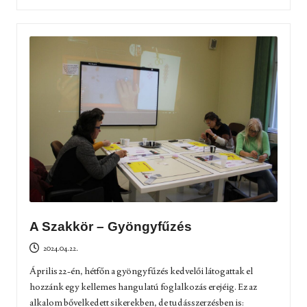
A Szakkör – Gyöngyfűzés
2024.04.22.
Április 22-én, hétfőn a gyöngyfűzés kedvelői látogattak el
hozzánk egy kellemes hangulatú foglalkozás erejéig. Ez az
alkalom bővelkedett sikerekben, de tudásszerzésben is: