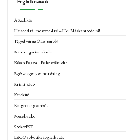
Foglalkozások
A Szakkör
Hej tedd rá, most tedd rá! – Hej! Másként tedd rá!
Téged vár az Öko-sarok!
Minta – gerinciskola
Kézen Fogva – Fejlesztőkuckó
Egészséges gerinctréning
Krimi-klub
Kerekítő
Kiugrott a gombóc
Mesekuckó
SzekerEST
LEGO robotika foglalkozás