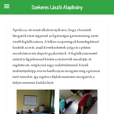
Szekeres László Alapítvány
Április 29-én ismét alkalom nyílt arra, hogy a hozzánk
látogatók részt vegyenek az Egészséges gerinctréning nevet
viselő foglalkozáson. A lelkes csoporttagok bemelegítéssel
kezdték az órát, majd következhettek a jóga és a pilates
mozdulatsorain alapuló gyakorlatok. A foglalkozásvezető
ezúttal is figyelemmel kísérte a résztvevők munkáját, és
segítette azt, méghozzá nagy szakértelemmel. Ennek
eredményeképp a torna hatékonyan mozgatta meg a gerincet
tartó izmokat, így segítve a fájdalommentes mozgást és a
helyes testtartás kialakulását.