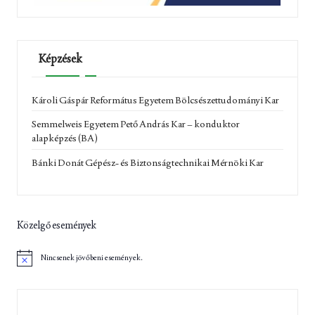
Képzések
Károli Gáspár Református Egyetem Bölcsészettudományi Kar
Semmelweis Egyetem Pető András Kar – konduktor
alapképzés (BA)
Bánki Donát Gépész- és Biztonságtechnikai Mérnöki Kar
Közelgő események
Nincsenek jövőbeni események.
N
o
t
i
c
e