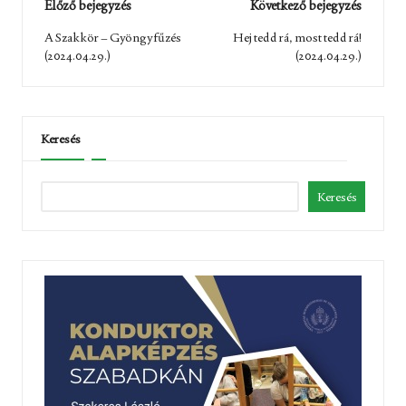
Post
Előző bejegyzés
Következő bejegyzés
navigation
A Szakkör – Gyöngyfűzés
Hej tedd rá, most tedd rá!
(2024.04.29.)
(2024.04.29.)
Keresés
Keresés