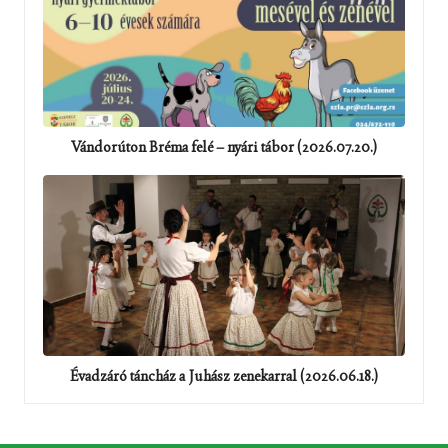
Vándorúton Bréma felé – nyári tábor (2026.07.20.)
Évadzáró táncház a Juhász zenekarral (2026.06.18.)