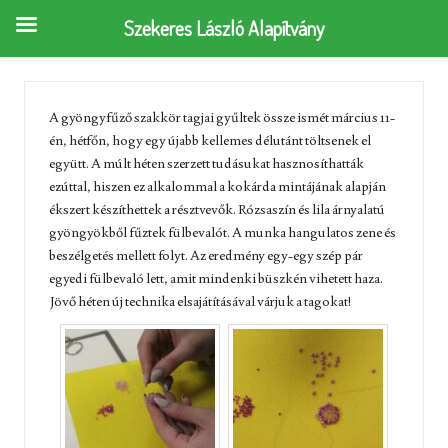
Szekeres László Alapítvány
A gyöngyfűző szakkör tagjai gyűltek össze ismét március 11-
én, hétfőn, hogy egy újabb kellemes délutánt töltsenek el
együtt. A múlt héten szerzett tudásukat hasznosíthatták
ezúttal, hiszen ez alkalommal a kokárda mintájának alapján
ékszert készíthettek a résztvevők. Rózsaszín és lila árnyalatú
gyöngyökből fűztek fülbevalót. A munka hangulatos zene és
beszélgetés mellett folyt. Az eredmény egy-egy szép pár
egyedi fülbevaló lett, amit mindenki büszkén vihetett haza.
Jövő héten új technika elsajátításával várjuk a tagokat!