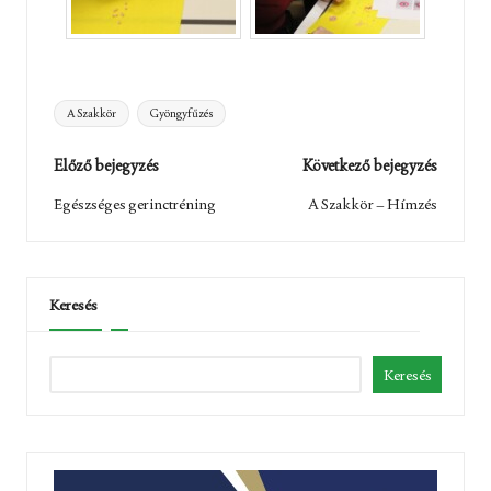
Tags:
A Szakkör
Gyöngyfűzés
Post
Előző bejegyzés
Következő bejegyzés
navigation
Egészséges gerinctréning
A Szakkör – Hímzés
Keresés
Keresés