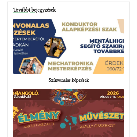
További bejegyzések
Színvonalas képzések