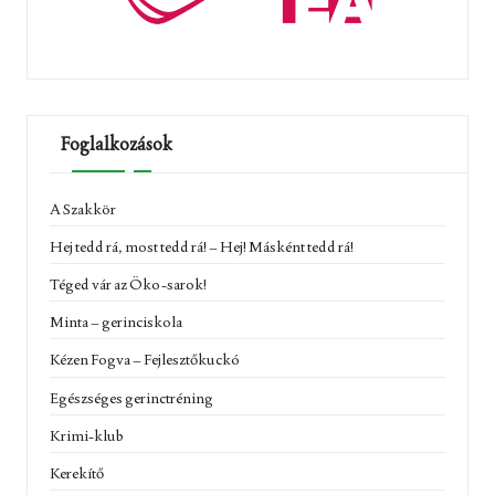
Foglalkozások
A Szakkör
Hej tedd rá, most tedd rá! – Hej! Másként tedd rá!
Téged vár az Öko-sarok!
Minta – gerinciskola
Kézen Fogva – Fejlesztőkuckó
Egészséges gerinctréning
Krimi-klub
Kerekítő