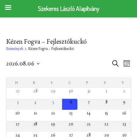
Szekeres László Alapítvány
Kézen Fogva – Fejlesztőkuckó
Események
Kézen Fogva – Fejlesztőkuckó
E
E
2026.08.06
K
H
e
s
D
s
ó
r
E
n
e
á
e
e
a
H
HÉTFŐ
K
KEDD
S
SZERDA
C
CSÜTÖRTÖK
P
PÉNTEK
S
SZOMBAT
V
VASÁRN
s
m
t
s
p
e
27
28
29
30
31
1
2
u
m
é
e
t
m
n
t
3
4
5
6
7
8
9
é
m
k
k
y
i
10
11
12
13
14
15
n
16
i
é
n
f
v
y
e
17
18
19
20
21
22
23
é
n
á
j
z
e
l
e
24
25
26
27
28
29
30