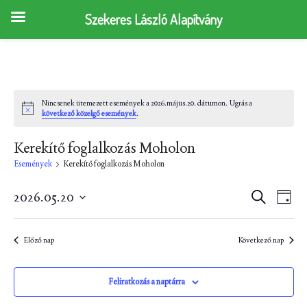
Szekeres László Alapítvány
Nincsenek ütemezett események a 2026.május.20. dátumon. Ugrás a
N
következő közelgő események
.
o
t
i
Kerekítő foglalkozás Moholon
c
Események
Kerekítő foglalkozás Moholon
e
E
E
2026.05.20
K
N
e
s
D
s
a
r
p
e
á
e
e
Előző nap
Következő nap
s
m
t
e
u
m
é
t
m
n
t
Feliratkozás a naptárra
é
k
k
y
i