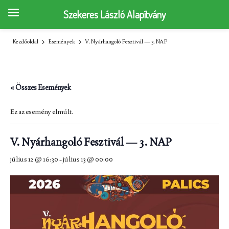
Szekeres László Alapítvány
Kezdőoldal
Események
V. Nyárhangoló Fesztivál — 3. NAP
« Összes Események
Ez az esemény elmúlt.
V. Nyárhangoló Fesztivál — 3. NAP
július 12 @ 16:30
-
július 13 @ 00:00