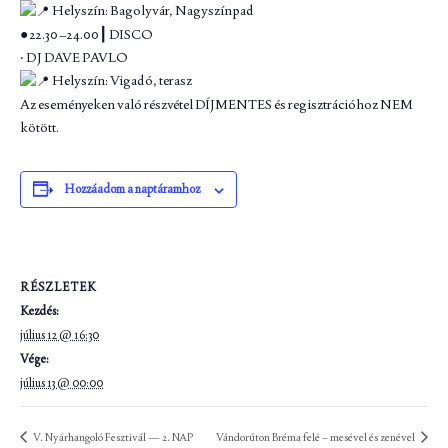
Helyszín: Bagolyvár, Nagyszínpad
● 22.30–24.00┃ DISCO
‧ DJ DAVE PAVLO
Helyszín: Vigadó, terasz
Az eseményeken való részvétel DÍJMENTES és regisztrációhoz NEM
kötött.
Hozzáadom a naptáramhoz
RÉSZLETEK
Kezdés:
július 12 @ 16:30
Vége:
július 13 @ 00:00
V. Nyárhangoló Fesztivál — 2. NAP
Vándorúton Bréma felé – mesével és zenével