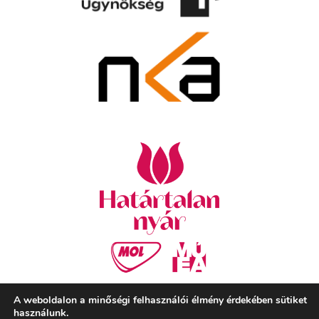
A weboldalon a minőségi felhasználói élmény érdekében sütiket
használunk.