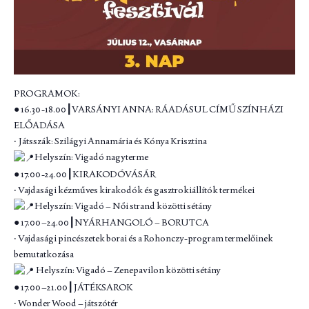
PROGRAMOK:
● 16.30-18.00┃VARSÁNYI ANNA: RÁADÁSUL CÍMŰ SZÍNHÁZI
ELŐADÁSA
‧ Játsszák: Szilágyi Annamária és Kónya Krisztina
Helyszín: Vigadó nagyterme
● 17.00-24.00┃KIRAKODÓVÁSÁR
‧ Vajdasági kézműves kirakodók és gasztrokiállítók termékei
Helyszín: Vigadó – Női strand közötti sétány
● 17.00–24.00┃NYÁRHANGOLÓ – BORUTCA
‧ Vajdasági pincészetek borai és a Rohonczy-program termelőinek
bemutatkozása
Helyszín: Vigadó – Zenepavilon közötti sétány
● 17.00–21.00┃JÁTÉKSAROK
‧ Wonder Wood – játszótér