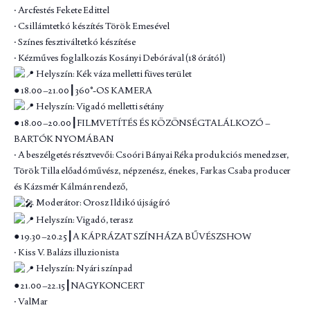
‧ Arcfestés Fekete Edittel
‧ Csillámtetkó készítés Török Emesével
‧ Színes fesztiváltetkó készítése
‧ Kézműves foglalkozás Kosányi Debórával (18 órától)
Helyszín: Kék váza melletti füves terület
● 18.00–21.00┃360°-OS KAMERA
Helyszín: Vigadó melletti sétány
● 18.00–20.00┃FILMVETÍTÉS ÉS KÖZÖNSÉGTALÁLKOZÓ –
BARTÓK NYOMÁBAN
‧ A beszélgetés résztvevői: Csoóri Bányai Réka produkciós menedzser,
Török Tilla előadóművész, népzenész, énekes, Farkas Csaba producer
és Kázsmér Kálmán rendező,
Moderátor: Orosz Ildikó újságíró
Helyszín: Vigadó, terasz
● 19.30–20.25┃A KÁPRÁZAT SZÍNHÁZA BŰVÉSZSHOW
‧ Kiss V. Balázs illuzionista
Helyszín: Nyári színpad
● 21.00–22.15┃NAGYKONCERT
‧ ValMar